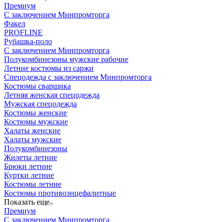
Премиум
С заключением Минпромторга
Факел
PROFLINE
Рубашка-поло
С заключением Минпромторга
Полукомбинезоны мужские рабочие
Летние костюмы из саржи
Спецодежда с заключением Минпромторга
Костюмы сварщика
Летняя женская спецодежда
Мужская спецодежда
Костюмы женские
Костюмы мужские
Халаты женские
Халаты мужские
Полукомбинезоны
Жилеты летние
Брюки летние
Куртки летние
Костюмы летние
Костюмы противоэнцефалитные
Показать еще
Премиум
С заключением Минпромторга