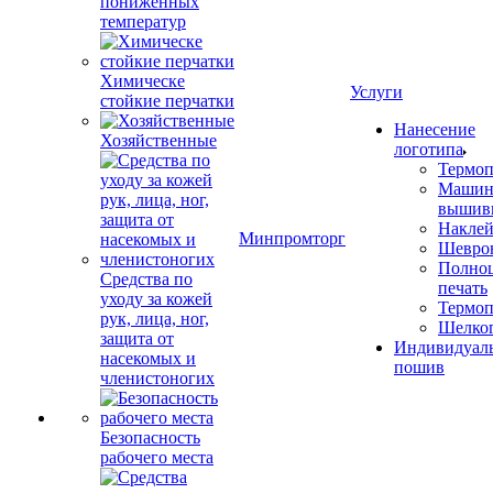
пониженных
температур
Химическе
Услуги
стойкие перчатки
Нанесение
Хозяйственные
логотипа
Термоп
Машин
вышив
Накле
Минпромторг
Шевро
Полноц
Средства по
печать
уходу за кожей
Термоп
рук, лица, ног,
Шелко
защита от
Индивидуал
насекомых и
пошив
членистоногих
Безопасность
рабочего места