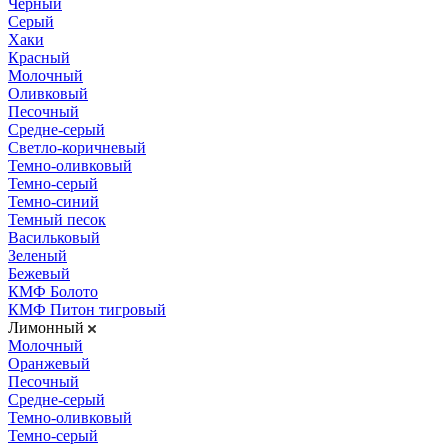
Черный
Серый
Хаки
Красный
Молочный
Оливковый
Песочный
Средне-серый
Светло-коричневый
Темно-оливковый
Темно-серый
Темно-синий
Темный песок
Васильковый
Зеленый
Бежевый
КМФ Болото
КМФ Питон тигровый
Лимонный
Молочный
Оранжевый
Песочный
Средне-серый
Темно-оливковый
Темно-серый