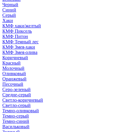
Черный
Синий
Серый
Хаки
КМФ хаки/желтый
КМФ Пиксель
КМФ Питон
КМФ Темный лес
КМФ Змея-хаки
КМФ Змея-олива
Коричневый
Красный
Молочный
Оливковый
Оранжевый
Песочный
Серо-зеленый
Средне-серый
Светло-коричневый
Светло-серый
Темно-оливковый
Темно-серый
Темно-синий
Васильковый
Зеленый