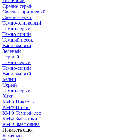
Песочный
Средне-серый
Светло-коричневый
Светло-серый
Темно-оливковый
Темно-серый
Темно-синий
Темный песок
Васильковый
Зеленый
Черный
Темно-серый
Темно-синий
Васильковый
Белый
Серый
Темно-серый
Хаки
КМФ Пиксель
КМФ Питон
КМФ Темный лес
КМФ Змея-хаки
КМФ Змея-олива
Показать еще
Бежевый