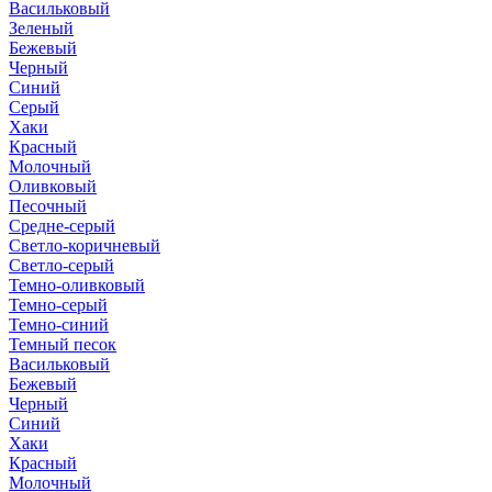
Васильковый
Зеленый
Бежевый
Черный
Синий
Серый
Хаки
Красный
Молочный
Оливковый
Песочный
Средне-серый
Светло-коричневый
Светло-серый
Темно-оливковый
Темно-серый
Темно-синий
Темный песок
Васильковый
Бежевый
Черный
Синий
Хаки
Красный
Молочный