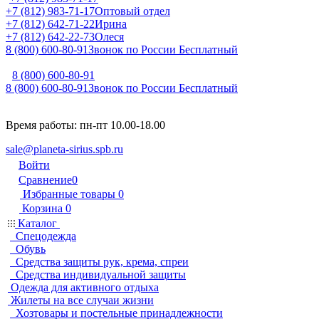
+7 (812) 983-71-17
Оптовый отдел
+7 (812) 642-71-22
Ирина
+7 (812) 642-22-73
Олеся
8 (800) 600-80-91
Звонок по России Бесплатный
8 (800) 600-80-91
8 (800) 600-80-91
Звонок по России Бесплатный
Время работы: пн-пт 10.00-18.00
sale@planeta-sirius.spb.ru
Войти
Сравнение
0
Избранные товары
0
Корзина
0
Каталог
Спецодежда
Обувь
Средства защиты рук, крема, спреи
Средства индивидуальной защиты
Одежда для активного отдыха
Жилеты на все случаи жизни
Хозтовары и постельные принадлежности