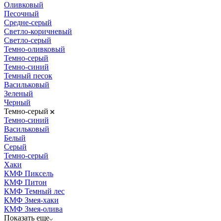
Оливковый
Песочный
Средне-серый
Светло-коричневый
Светло-серый
Темно-оливковый
Темно-серый
Темно-синий
Темный песок
Васильковый
Зеленый
Черный
Темно-серый
Темно-синий
Васильковый
Белый
Серый
Темно-серый
Хаки
КМФ Пиксель
КМФ Питон
КМФ Темный лес
КМФ Змея-хаки
КМФ Змея-олива
Показать еще