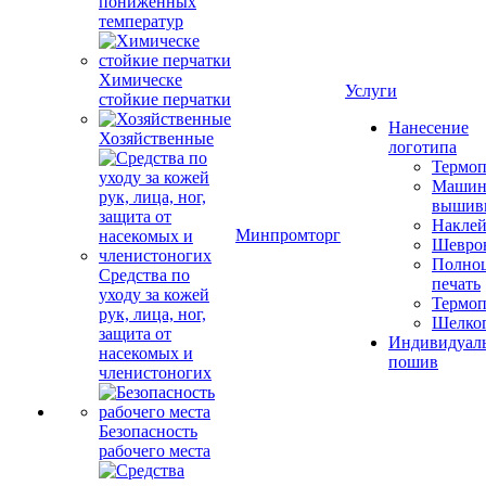
пониженных
температур
Химическе
Услуги
стойкие перчатки
Нанесение
Хозяйственные
логотипа
Термоп
Машин
вышив
Накле
Минпромторг
Шевро
Полноц
Средства по
печать
уходу за кожей
Термоп
рук, лица, ног,
Шелко
защита от
Индивидуал
насекомых и
пошив
членистоногих
Безопасность
рабочего места