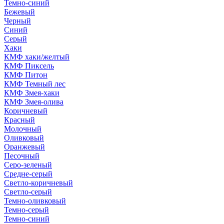
Темно-синий
Бежевый
Черный
Синий
Серый
Хаки
КМФ хаки/желтый
КМФ Пиксель
КМФ Питон
КМФ Темный лес
КМФ Змея-хаки
КМФ Змея-олива
Коричневый
Красный
Молочный
Оливковый
Оранжевый
Песочный
Серо-зеленый
Средне-серый
Светло-коричневый
Светло-серый
Темно-оливковый
Темно-серый
Темно-синий