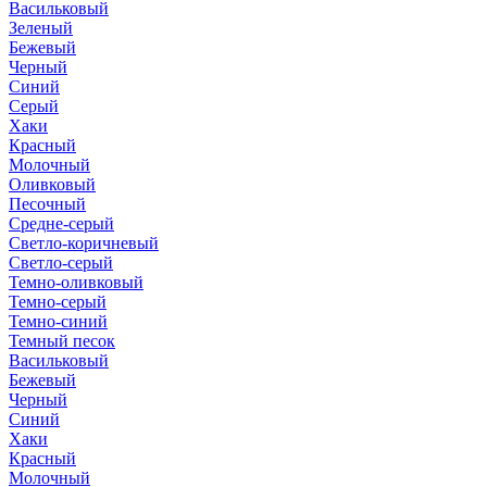
Васильковый
Зеленый
Бежевый
Черный
Синий
Серый
Хаки
Красный
Молочный
Оливковый
Песочный
Средне-серый
Светло-коричневый
Светло-серый
Темно-оливковый
Темно-серый
Темно-синий
Темный песок
Васильковый
Бежевый
Черный
Синий
Хаки
Красный
Молочный