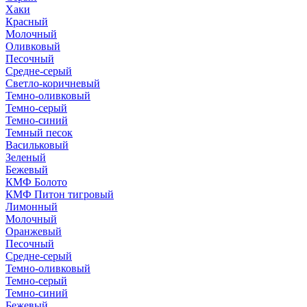
Хаки
Красный
Молочный
Оливковый
Песочный
Средне-серый
Светло-коричневый
Темно-оливковый
Темно-серый
Темно-синий
Темный песок
Васильковый
Зеленый
Бежевый
КМФ Болото
КМФ Питон тигровый
Лимонный
Молочный
Оранжевый
Песочный
Средне-серый
Темно-оливковый
Темно-серый
Темно-синий
Бежевый