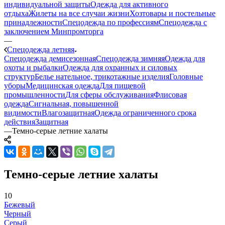
индивидуальной защиты
Одежда для активного
отдыха
Жилеты на все случаи жизни
Хозтовары и постельные
принадлежности
Спецодежда по профессиям
Спецодежда с
заключением Минпромторга
—
Спецодежда летняя
Спецодежда демисезонная
Спецодежда зимняя
Одежда для
охоты и рыбалки
Одежда для охранных и силовых
структур
Белье нательное, трикотажные изделия
Головные
уборы
Медицинская одежда
Для пищевой
промышленности
Для сферы обслуживания
Флисовая
одежда
Сигнальная, повышенной
видимости
Влагозащитная
Одежда ограниченного срока
действия
Защитная
—
Темно-серые летние халаты
Темно-серые летние халаты
10
Бежевый
Черный
Серый