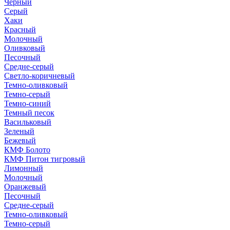
Черный
Серый
Хаки
Красный
Молочный
Оливковый
Песочный
Средне-серый
Светло-коричневый
Темно-оливковый
Темно-серый
Темно-синий
Темный песок
Васильковый
Зеленый
Бежевый
КМФ Болото
КМФ Питон тигровый
Лимонный
Молочный
Оранжевый
Песочный
Средне-серый
Темно-оливковый
Темно-серый