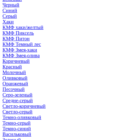
Черный
Синий
Серый
Хаки
КМФ хаки/желтый
КМФ Пиксель
КМФ Питон
КМФ Темный лес
КМФ Змея-хаки
КМФ Змея-олива
Коричневый
Красный
Молочный
Оливковый
Оранжевый
Песочный
Серо-зеленый
Средне-серый
Светло-коричневый
Светло-серый
Темно-оливковый
Темно-серый
Темно-синий
Васильковый
Зеленый