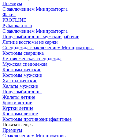
Премиум
С заключением Минпромторга
Факел
PROFLINE
Рубашка-поло
С заключением Минпромторга
Полукомбинезоны мужские рабочие
Летние костюмы из саржи
Спецодежда с заключением Минпромторга
Костюмы сварщика
Летняя женская спецодежда
Мужская спецодежда
Костюмы женские
Костюмы мужские
Халаты женские
Халаты мужские
Полукомбинезоны
Жилеты летние
Брюки летние
Куртки летние
Костюмы летние
Костюмы противоэнцефалитные
Показать еще
Премиум
С заключением Минпромторга