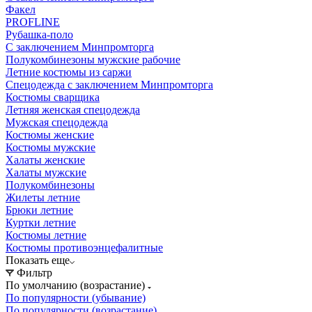
Факел
PROFLINE
Рубашка-поло
С заключением Минпромторга
Полукомбинезоны мужские рабочие
Летние костюмы из саржи
Спецодежда с заключением Минпромторга
Костюмы сварщика
Летняя женская спецодежда
Мужская спецодежда
Костюмы женские
Костюмы мужские
Халаты женские
Халаты мужские
Полукомбинезоны
Жилеты летние
Брюки летние
Куртки летние
Костюмы летние
Костюмы противоэнцефалитные
Показать еще
Фильтр
По умолчанию (возрастание)
По популярности (убывание)
По популярности (возрастание)