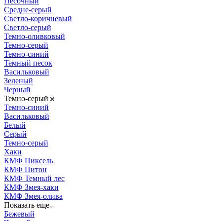
Песочный
Средне-серый
Светло-коричневый
Светло-серый
Темно-оливковый
Темно-серый
Темно-синий
Темный песок
Васильковый
Зеленый
Черный
Темно-серый
Темно-синий
Васильковый
Белый
Серый
Темно-серый
Хаки
КМФ Пиксель
КМФ Питон
КМФ Темный лес
КМФ Змея-хаки
КМФ Змея-олива
Показать еще
Бежевый