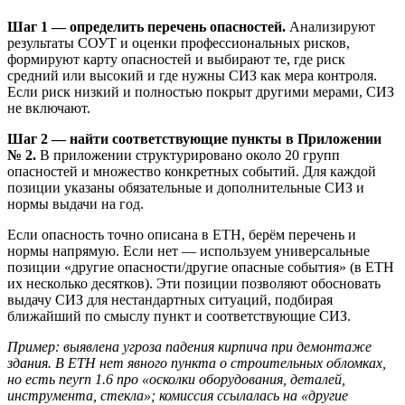
Шаг 1 — определить перечень опасностей.
Анализируют
результаты СОУТ и оценки профессиональных рисков,
формируют карту опасностей и выбирают те, где риск
средний или высокий и где нужны СИЗ как мера контроля.
Если риск низкий и полностью покрыт другими мерами, СИЗ
не включают.
Шаг 2 — найти соответствующие пункты в Приложении
№ 2.
В приложении структурировано около 20 групп
опасностей и множество конкретных событий. Для каждой
позиции указаны обязательные и дополнительные СИЗ и
нормы выдачи на год.
Если опасность точно описана в ЕТН, берём перечень и
нормы напрямую. Если нет — используем универсальные
позиции «другие опасности/другие опасные события» (в ЕТН
их несколько десятков). Эти позиции позволяют обосновать
выдачу СИЗ для нестандартных ситуаций, подбирая
ближайший по смыслу пункт и соответствующие СИЗ.
Пример: выявлена угроза падения кирпича при демонтаже
здания. В ЕТН нет явного пункта о строительных обломках,
но есть пeyrn 1.6 про «осколки оборудования, деталей,
инструмента, стекла»; комиссия ссылалась на «другие