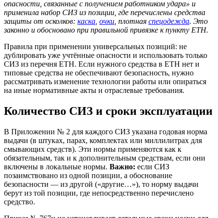
опасности, связанные с получением работником удара» и
применила набор СИЗ из позиции, где перечислены средства
защиты от осколков:
каска
,
очки
, плотная
спецодежда
. Это
законно и обосновано при правильной привязке к пункту ЕТН.
Правила при применении универсальных позиций: не
дублировать уже учтённые опасности и использовать только
СИЗ из перечня ЕТН. Если нужного средства в ЕТН нет и
типовые средства не обеспечивают безопасность, нужно
рассматривать изменение технологии работы или опираться
на иные нормативные акты и отраслевые требования.
Количество СИЗ и сроки эксплуатации
В Приложении № 2 для каждого СИЗ указана годовая норма
выдачи (в штуках, парах, комплектах или миллилитрах для
смывающих средств). Эти нормы применяются как к
обязательным, так и к дополнительным средствам, если они
включены в локальные нормы.
Важно:
если СИЗ
позаимствовано из одной позиции, а обоснование
безопасности — из другой («другие…»), то норму выдачи
берут из той позиции, где непосредственно перечислено
средство.