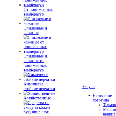
От пониженных
температур
Спилковые и
кожаные
Спилковые и
кожаные от
пониженных
температур
Химическе
Услуги
стойкие перчатки
Нанесение
Хозяйственные
логотипа
Термоп
Машин
вышив