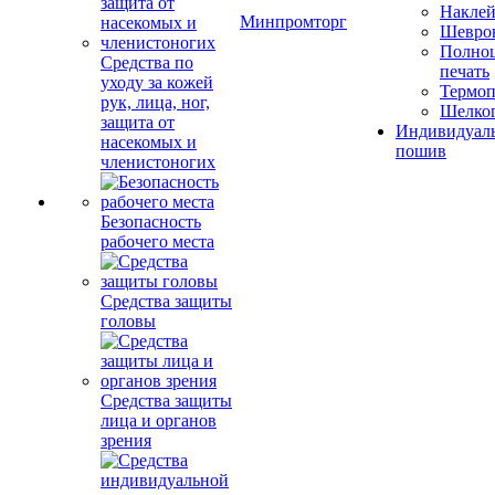
Накле
Минпромторг
Шевро
Полноц
Средства по
печать
уходу за кожей
Термоп
рук, лица, ног,
Шелко
защита от
Индивидуал
насекомых и
пошив
членистоногих
Безопасность
рабочего места
Средства защиты
головы
Средства защиты
лица и органов
зрения