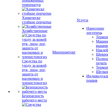
пониженных
температур
Химическе
Услуги
стойкие перчатки
Нанесение
Хозяйственные
логотипа
Термоп
Машин
вышив
Накле
Минпромторг
Шевро
Полноц
Средства по
печать
уходу за кожей
Термоп
рук, лица, ног,
Шелко
защита от
Индивидуал
насекомых и
пошив
членистоногих
Безопасность
рабочего места