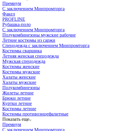
Премиум
С заключением Минпромторга
Факел
PROFLINE
Рубашка-поло
С заключением Минпромторга
Полукомбинезоны мужские рабочие
Летние костюмы из саржи
Спецодежда с заключением Минпромторга
Костюмы сварщика
Летняя женская спецодежда
Мужская спецодежда
Костюмы женские
Костюмы мужские
Халаты женские
Халаты мужские
Полукомбинезоны
Жилеты летние
Брюки летние
Куртки летние
Костюмы летние
Костюмы противоэнцефалитные
Показать еще
Премиум
С заключением Минпромторга