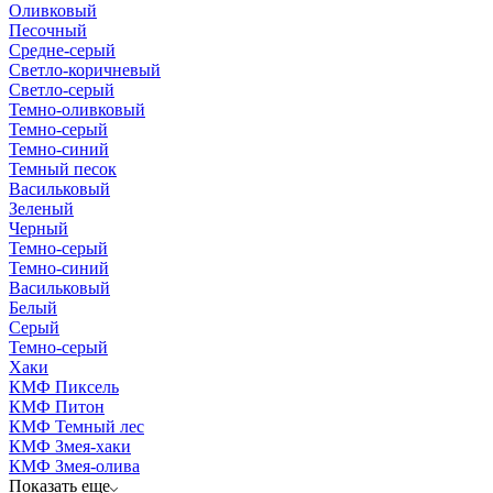
Оливковый
Песочный
Средне-серый
Светло-коричневый
Светло-серый
Темно-оливковый
Темно-серый
Темно-синий
Темный песок
Васильковый
Зеленый
Черный
Темно-серый
Темно-синий
Васильковый
Белый
Серый
Темно-серый
Хаки
КМФ Пиксель
КМФ Питон
КМФ Темный лес
КМФ Змея-хаки
КМФ Змея-олива
Показать еще