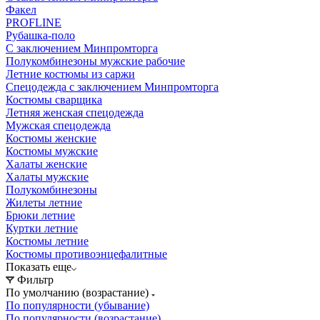
Факел
PROFLINE
Рубашка-поло
С заключением Минпромторга
Полукомбинезоны мужские рабочие
Летние костюмы из саржи
Спецодежда с заключением Минпромторга
Костюмы сварщика
Летняя женская спецодежда
Мужская спецодежда
Костюмы женские
Костюмы мужские
Халаты женские
Халаты мужские
Полукомбинезоны
Жилеты летние
Брюки летние
Куртки летние
Костюмы летние
Костюмы противоэнцефалитные
Показать еще
Фильтр
По умолчанию (возрастание)
По популярности (убывание)
По популярности (возрастание)