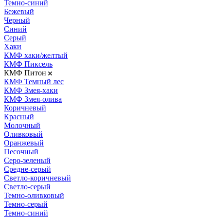
Темно-синий
Бежевый
Черный
Синий
Серый
Хаки
КМФ хаки/желтый
КМФ Пиксель
КМФ Питон
КМФ Темный лес
КМФ Змея-хаки
КМФ Змея-олива
Коричневый
Красный
Молочный
Оливковый
Оранжевый
Песочный
Серо-зеленый
Средне-серый
Светло-коричневый
Светло-серый
Темно-оливковый
Темно-серый
Темно-синий