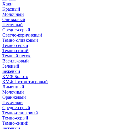
Хаки
Красный
Молочный
Оливковый
Песочный
Средне-серый
Светло-коричневый
Темно-оливковый
Темно-серый
Темно-синий
Темный песок
Васильковый
Зеленый
Бежевый
КМФ Болото
КМФ Питон тигровый
Лимонный
Молочный
Оранжевый
Песочный
Средне-серый
Темно-оливковый
Темно-серый
Темно-синий
Бежевый