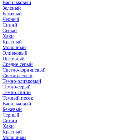
Васильковый
Зеленый
Бежевый
Черный
Синий
Серый
Хаки
Красный
Молочный
Оливковый
Песочный
Средне-серый
Светло-коричневый
Светло-серый
Темно-оливковый
Темно-серый
Темно-синий
Темный песок
Васильковый
Бежевый
Черный
Синий
Хаки
Красный
Молочный