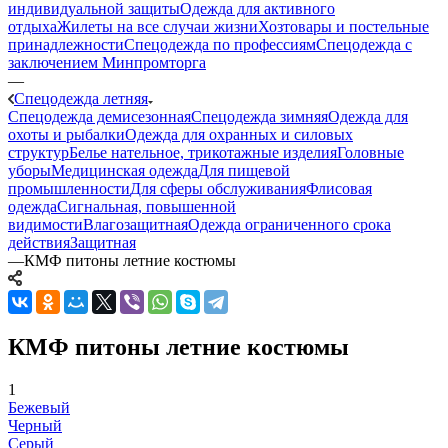
индивидуальной защиты
Одежда для активного
отдыха
Жилеты на все случаи жизни
Хозтовары и постельные
принадлежности
Спецодежда по профессиям
Спецодежда с
заключением Минпромторга
—
Спецодежда летняя
Спецодежда демисезонная
Спецодежда зимняя
Одежда для
охоты и рыбалки
Одежда для охранных и силовых
структур
Белье нательное, трикотажные изделия
Головные
уборы
Медицинская одежда
Для пищевой
промышленности
Для сферы обслуживания
Флисовая
одежда
Сигнальная, повышенной
видимости
Влагозащитная
Одежда ограниченного срока
действия
Защитная
—
КМФ питоны летние костюмы
КМФ питоны летние костюмы
1
Бежевый
Черный
Серый