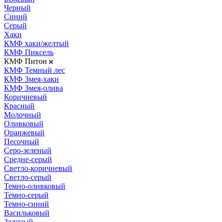
Черный
Синий
Серый
Хаки
КМФ хаки/желтый
КМФ Пиксель
КМФ Питон
КМФ Темный лес
КМФ Змея-хаки
КМФ Змея-олива
Коричневый
Красный
Молочный
Оливковый
Оранжевый
Песочный
Серо-зеленый
Средне-серый
Светло-коричневый
Светло-серый
Темно-оливковый
Темно-серый
Темно-синий
Васильковый
Зеленый