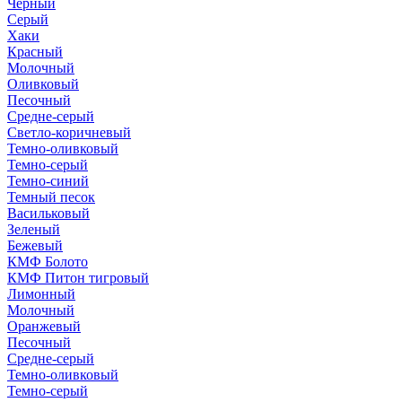
Черный
Серый
Хаки
Красный
Молочный
Оливковый
Песочный
Средне-серый
Светло-коричневый
Темно-оливковый
Темно-серый
Темно-синий
Темный песок
Васильковый
Зеленый
Бежевый
КМФ Болото
КМФ Питон тигровый
Лимонный
Молочный
Оранжевый
Песочный
Средне-серый
Темно-оливковый
Темно-серый