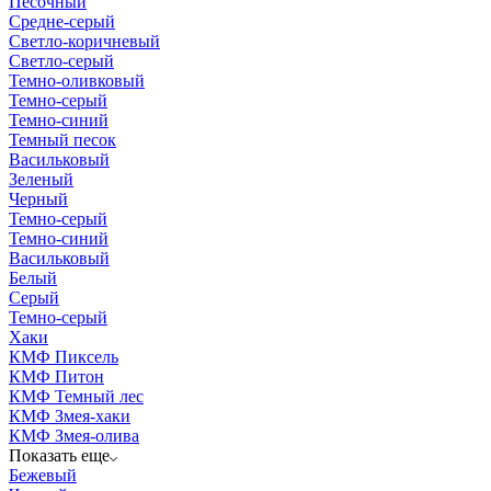
Песочный
Средне-серый
Светло-коричневый
Светло-серый
Темно-оливковый
Темно-серый
Темно-синий
Темный песок
Васильковый
Зеленый
Черный
Темно-серый
Темно-синий
Васильковый
Белый
Серый
Темно-серый
Хаки
КМФ Пиксель
КМФ Питон
КМФ Темный лес
КМФ Змея-хаки
КМФ Змея-олива
Показать еще
Бежевый