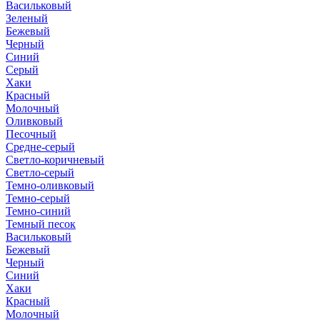
Васильковый
Зеленый
Бежевый
Черный
Синий
Серый
Хаки
Красный
Молочный
Оливковый
Песочный
Средне-серый
Светло-коричневый
Светло-серый
Темно-оливковый
Темно-серый
Темно-синий
Темный песок
Васильковый
Бежевый
Черный
Синий
Хаки
Красный
Молочный