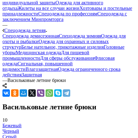
индивидуальной защиты
Одежда для активного
отдыха
Жилеты на все случаи жизни
Хозтовары и постельные
принадлежности
Спецодежда по профессиям
Спецодежда с
заключением Минпромторга
—
Спецодежда летняя
Спецодежда демисезонная
Спецодежда зимняя
Одежда для
охоты и рыбалки
Одежда для охранных и силовых
структур
Белье нательное, трикотажные изделия
Головные
уборы
Медицинская одежда
Для пищевой
промышленности
Для сферы обслуживания
Флисовая
одежда
Сигнальная, повышенной
видимости
Влагозащитная
Одежда ограниченного срока
действия
Защитная
—
Васильковые летние брюки
Васильковые летние брюки
10
Бежевый
Черный
Серый