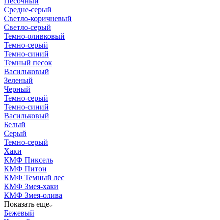
Песочный
Средне-серый
Светло-коричневый
Светло-серый
Темно-оливковый
Темно-серый
Темно-синий
Темный песок
Васильковый
Зеленый
Черный
Темно-серый
Темно-синий
Васильковый
Белый
Серый
Темно-серый
Хаки
КМФ Пиксель
КМФ Питон
КМФ Темный лес
КМФ Змея-хаки
КМФ Змея-олива
Показать еще
Бежевый