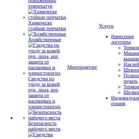
пониженных
температур
Химическе
Услуги
стойкие перчатки
Нанесение
Хозяйственные
логотипа
Термоп
Машин
вышив
Накле
Минпромторг
Шевро
Полноц
Средства по
печать
уходу за кожей
Термоп
рук, лица, ног,
Шелко
защита от
Индивидуал
насекомых и
пошив
членистоногих
Безопасность
рабочего места