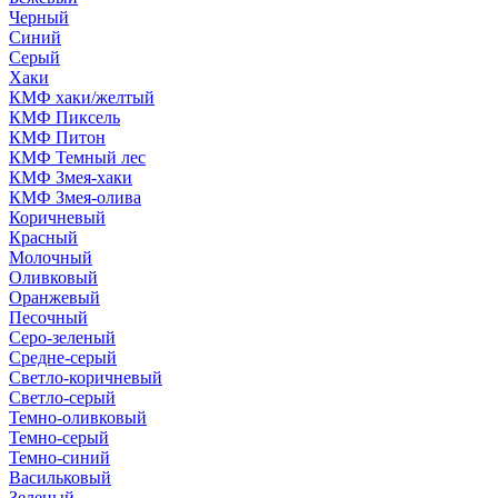
Черный
Синий
Серый
Хаки
КМФ хаки/желтый
КМФ Пиксель
КМФ Питон
КМФ Темный лес
КМФ Змея-хаки
КМФ Змея-олива
Коричневый
Красный
Молочный
Оливковый
Оранжевый
Песочный
Серо-зеленый
Средне-серый
Светло-коричневый
Светло-серый
Темно-оливковый
Темно-серый
Темно-синий
Васильковый
Зеленый