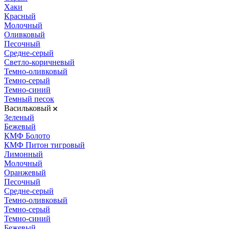
Хаки
Красный
Молочный
Оливковый
Песочный
Средне-серый
Светло-коричневый
Темно-оливковый
Темно-серый
Темно-синий
Темный песок
Васильковый
Зеленый
Бежевый
КМФ Болото
КМФ Питон тигровый
Лимонный
Молочный
Оранжевый
Песочный
Средне-серый
Темно-оливковый
Темно-серый
Темно-синий
Бежевый