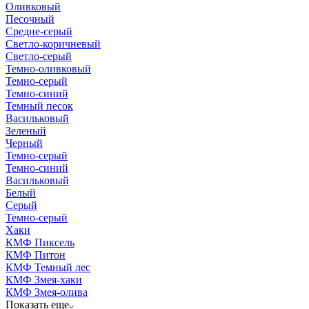
Оливковый
Песочный
Средне-серый
Светло-коричневый
Светло-серый
Темно-оливковый
Темно-серый
Темно-синий
Темный песок
Васильковый
Зеленый
Черный
Темно-серый
Темно-синий
Васильковый
Белый
Серый
Темно-серый
Хаки
КМФ Пиксель
КМФ Питон
КМФ Темный лес
КМФ Змея-хаки
КМФ Змея-олива
Показать еще