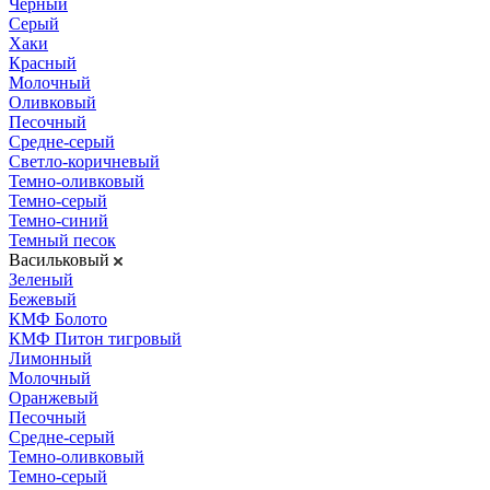
Черный
Серый
Хаки
Красный
Молочный
Оливковый
Песочный
Средне-серый
Светло-коричневый
Темно-оливковый
Темно-серый
Темно-синий
Темный песок
Васильковый
Зеленый
Бежевый
КМФ Болото
КМФ Питон тигровый
Лимонный
Молочный
Оранжевый
Песочный
Средне-серый
Темно-оливковый
Темно-серый