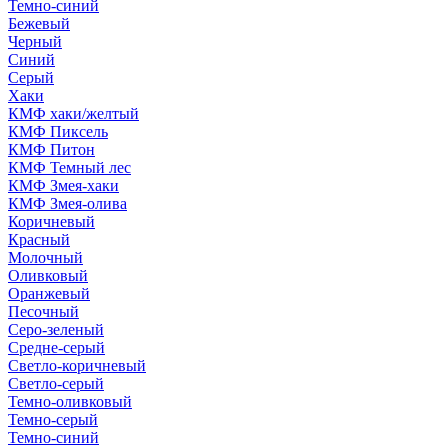
Темно-синий
Бежевый
Черный
Синий
Серый
Хаки
КМФ хаки/желтый
КМФ Пиксель
КМФ Питон
КМФ Темный лес
КМФ Змея-хаки
КМФ Змея-олива
Коричневый
Красный
Молочный
Оливковый
Оранжевый
Песочный
Серо-зеленый
Средне-серый
Светло-коричневый
Светло-серый
Темно-оливковый
Темно-серый
Темно-синий