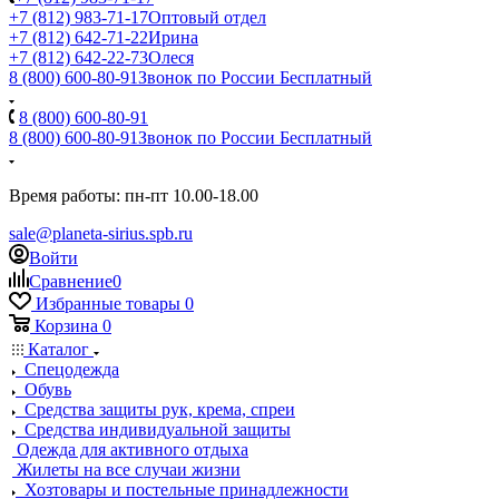
+7 (812) 983-71-17
Оптовый отдел
+7 (812) 642-71-22
Ирина
+7 (812) 642-22-73
Олеся
8 (800) 600-80-91
Звонок по России Бесплатный
8 (800) 600-80-91
8 (800) 600-80-91
Звонок по России Бесплатный
Время работы: пн-пт 10.00-18.00
sale@planeta-sirius.spb.ru
Войти
Сравнение
0
Избранные товары
0
Корзина
0
Каталог
Спецодежда
Обувь
Средства защиты рук, крема, спреи
Средства индивидуальной защиты
Одежда для активного отдыха
Жилеты на все случаи жизни
Хозтовары и постельные принадлежности