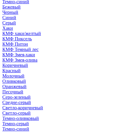
Темно-синий
Бежевый
Черный
Синий
Серый
Хаки
КМФ хаки/желтый
КМФ Пиксель
КМФ Питон
КМФ Темный лес
КМФ Змея-хаки
КМФ Змея-олива
Коричневый
Красный
Молочный
Оливковый
Оранжевый
Песочный
Серо-зеленый
Средне-серый
Светло-коричневый
Светло-серый
Темно-оливковый
Темно-серый
Темно-синий