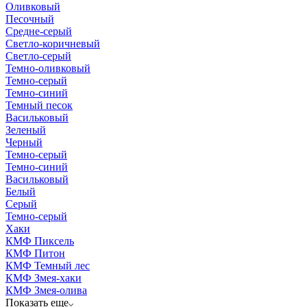
Оливковый
Песочный
Средне-серый
Светло-коричневый
Светло-серый
Темно-оливковый
Темно-серый
Темно-синий
Темный песок
Васильковый
Зеленый
Черный
Темно-серый
Темно-синий
Васильковый
Белый
Серый
Темно-серый
Хаки
КМФ Пиксель
КМФ Питон
КМФ Темный лес
КМФ Змея-хаки
КМФ Змея-олива
Показать еще