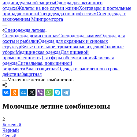
индивидуальной защиты
Одежда для активного
отдыха
Жилеты на все случаи жизни
Хозтовары и постельные
принадлежности
Спецодежда по профессиям
Спецодежда с
заключением Минпромторга
—
Спецодежда летняя
Спецодежда демисезонная
Спецодежда зимняя
Одежда для
охоты и рыбалки
Одежда для охранных и силовых
структур
Белье нательное, трикотажные изделия
Головные
уборы
Медицинская одежда
Для пищевой
промышленности
Для сферы обслуживания
Флисовая
одежда
Сигнальная, повышенной
видимости
Влагозащитная
Одежда ограниченного срока
действия
Защитная
—
Молочные летние комбинезоны
Молочные летние комбинезоны
2
Бежевый
Черный
Серый