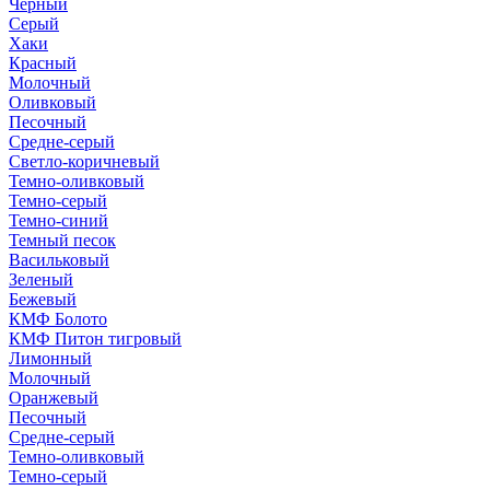
Черный
Серый
Хаки
Красный
Молочный
Оливковый
Песочный
Средне-серый
Светло-коричневый
Темно-оливковый
Темно-серый
Темно-синий
Темный песок
Васильковый
Зеленый
Бежевый
КМФ Болото
КМФ Питон тигровый
Лимонный
Молочный
Оранжевый
Песочный
Средне-серый
Темно-оливковый
Темно-серый