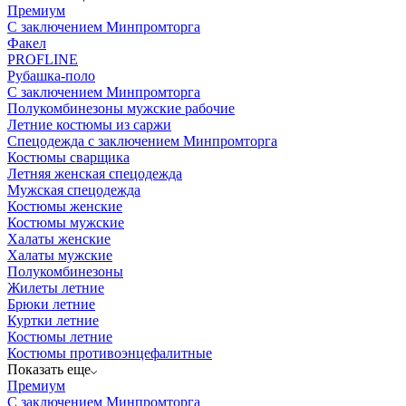
Премиум
С заключением Минпромторга
Факел
PROFLINE
Рубашка-поло
С заключением Минпромторга
Полукомбинезоны мужские рабочие
Летние костюмы из саржи
Спецодежда с заключением Минпромторга
Костюмы сварщика
Летняя женская спецодежда
Мужская спецодежда
Костюмы женские
Костюмы мужские
Халаты женские
Халаты мужские
Полукомбинезоны
Жилеты летние
Брюки летние
Куртки летние
Костюмы летние
Костюмы противоэнцефалитные
Показать еще
Премиум
С заключением Минпромторга