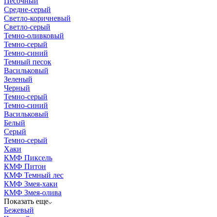
Песочный
Средне-серый
Светло-коричневый
Светло-серый
Темно-оливковый
Темно-серый
Темно-синий
Темный песок
Васильковый
Зеленый
Черный
Темно-серый
Темно-синий
Васильковый
Белый
Серый
Темно-серый
Хаки
КМФ Пиксель
КМФ Питон
КМФ Темный лес
КМФ Змея-хаки
КМФ Змея-олива
Показать еще
Бежевый