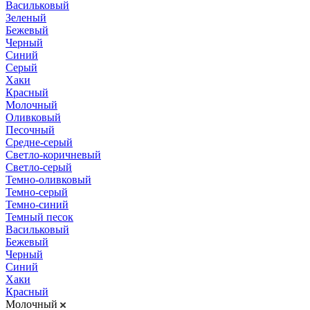
Васильковый
Зеленый
Бежевый
Черный
Синий
Серый
Хаки
Красный
Молочный
Оливковый
Песочный
Средне-серый
Светло-коричневый
Светло-серый
Темно-оливковый
Темно-серый
Темно-синий
Темный песок
Васильковый
Бежевый
Черный
Синий
Хаки
Красный
Молочный