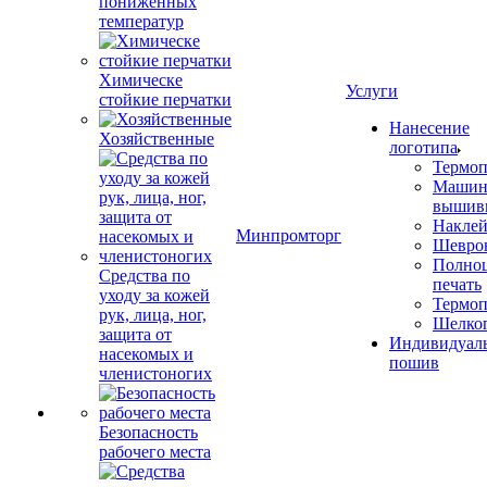
пониженных
температур
Химическе
Услуги
стойкие перчатки
Нанесение
Хозяйственные
логотипа
Термоп
Машин
вышив
Накле
Минпромторг
Шевро
Полноц
Средства по
печать
уходу за кожей
Термоп
рук, лица, ног,
Шелко
защита от
Индивидуал
насекомых и
пошив
членистоногих
Безопасность
рабочего места