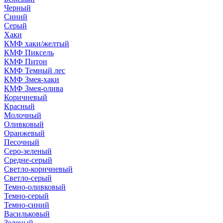
Черный
Синий
Серый
Хаки
КМФ хаки/желтый
КМФ Пиксель
КМФ Питон
КМФ Темный лес
КМФ Змея-хаки
КМФ Змея-олива
Коричневый
Красный
Молочный
Оливковый
Оранжевый
Песочный
Серо-зеленый
Средне-серый
Светло-коричневый
Светло-серый
Темно-оливковый
Темно-серый
Темно-синий
Васильковый
Зеленый