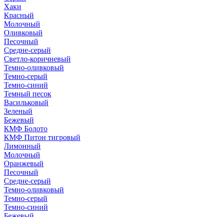
Хаки
Красный
Молочный
Оливковый
Песочный
Средне-серый
Светло-коричневый
Темно-оливковый
Темно-серый
Темно-синий
Темный песок
Васильковый
Зеленый
Бежевый
КМФ Болото
КМФ Питон тигровый
Лимонный
Молочный
Оранжевый
Песочный
Средне-серый
Темно-оливковый
Темно-серый
Темно-синий
Бежевый