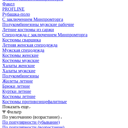
Факел
PROFLINE
Рубашка-поло
С заключением Минпромторга
Полукомбинезоны мужские рабочие
Летние костюмы из саржи
Спецодежда с заключением Минпромторга
Костюмы сварщика
Летняя женская спецодежда
Мужская спецодежда
Костюмы женские
Костюмы мужские
Халаты женские
Халаты мужские
Полукомбинезоны
Жилеты летние
Брюки летние
Куртки летние
Костюмы летние
Костюмы противоэнцефалитные
Показать еще
Фильтр
По умолчанию (возрастание)
По популярности (убывание)
По популярности (возрастание)