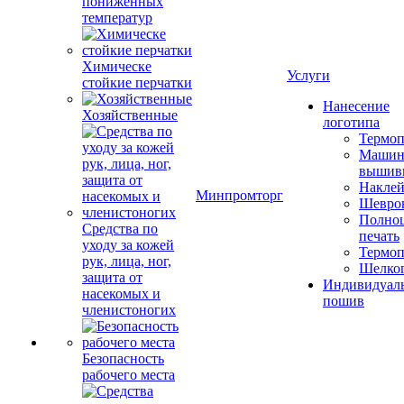
пониженных
температур
Химическе
Услуги
стойкие перчатки
Нанесение
Хозяйственные
логотипа
Термоп
Машин
вышив
Накле
Минпромторг
Шевро
Полноц
Средства по
печать
уходу за кожей
Термоп
рук, лица, ног,
Шелко
защита от
Индивидуал
насекомых и
пошив
членистоногих
Безопасность
рабочего места