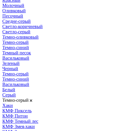
Красный
Молочный
Оливковый
Песочный
Средне-серый
Светло-коричневый
Светло-серый
Темно-оливковый
Темно-серый
Темно-синий
Темный песок
Васильковый
Зеленый
Черный
Темно-серый
Темно-синий
Васильковый
Белый
Серый
Темно-серый
Хаки
КМФ Пиксель
КМФ Питон
КМФ Темный лес
КМФ Змея-хаки