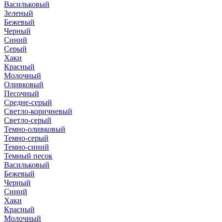
Васильковый
Зеленый
Бежевый
Черный
Синий
Серый
Хаки
Красный
Молочный
Оливковый
Песочный
Средне-серый
Светло-коричневый
Светло-серый
Темно-оливковый
Темно-серый
Темно-синий
Темный песок
Васильковый
Бежевый
Черный
Синий
Хаки
Красный
Молочный