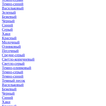
Темно-синий
Васильковый
Зеленый
Бежевый
Черный
Синий
Серый
Хаки
Красный
Молочный
Оливковый
Песочный
Средне-серый
Светло-коричневый
Светло-серый
Темно-оливковый
Темно-серый
Темно-синий
Темный песок
Васильковый
Бежевый
Черный
Синий
Хаки