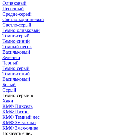
Оливковый
Песочный
Средне-серый
Светло-коричневый
Светло-серый
Темно-оливковый
Темно-серый
Темно-синий
Темный песок
Васильковый
Зеленый
Черный
Темно-серый
Темно-синий
Васильковый
Белый
Серый
Темно-серый
Хаки
КМФ Пиксель
КМФ Питон
КМФ Темный лес
КМФ Змея-хаки
КМФ Змея-олива
Показать еще