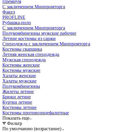
Премиум
С заключением Минпромторга
Факел
PROFLINE
Рубашка-поло
С заключением Минпромторга
Полукомбинезоны мужские рабочие
Летние костюмы из саржи
Спецодежда с заключением Минпромторга
Костюмы сварщика
Летняя женская спецодежда
Мужская спецодежда
Костюмы женские
Костюмы мужские
Халаты женские
Халаты мужские
Полукомбинезоны
Жилеты летние
Брюки летние
Куртки летние
Костюмы летние
Костюмы противоэнцефалитные
Показать еще
Фильтр
По умолчанию (возрастание)