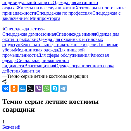
индивидуальной защиты
Одежда для активного
отдыха
Жилеты на все случаи жизни
Хозтовары и постельные
принадлежности
Спецодежда по профессиям
Спецодежда с
заключением Минпромторга
—
Спецодежда летняя
Спецодежда демисезонная
Спецодежда зимняя
Одежда для
охоты и рыбалки
Одежда для охранных и силовых
структур
Белье нательное, трикотажные изделия
Головные
уборы
Медицинская одежда
Для пищевой
промышленности
Для сферы обслуживания
Флисовая
одежда
Сигнальная, повышенной
видимости
Влагозащитная
Одежда ограниченного срока
действия
Защитная
—
Темно-серые летние костюмы сварщики
Темно-серые летние костюмы
сварщики
1
Бежевый