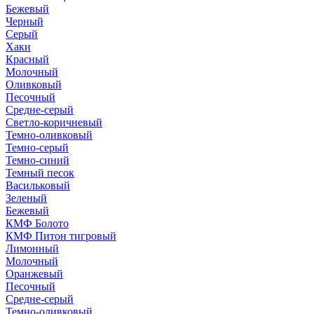
Бежевый
Черный
Серый
Хаки
Красный
Молочный
Оливковый
Песочный
Средне-серый
Светло-коричневый
Темно-оливковый
Темно-серый
Темно-синий
Темный песок
Васильковый
Зеленый
Бежевый
КМФ Болото
КМФ Питон тигровый
Лимонный
Молочный
Оранжевый
Песочный
Средне-серый
Темно-оливковый