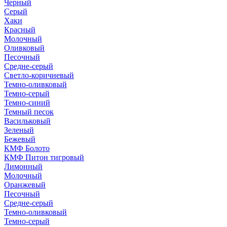
Черный
Серый
Хаки
Красный
Молочный
Оливковый
Песочный
Средне-серый
Светло-коричневый
Темно-оливковый
Темно-серый
Темно-синий
Темный песок
Васильковый
Зеленый
Бежевый
КМФ Болото
КМФ Питон тигровый
Лимонный
Молочный
Оранжевый
Песочный
Средне-серый
Темно-оливковый
Темно-серый