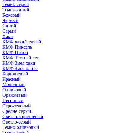
Темно-серый
Темно-синий
Бежевый
Черный
Синий
Серый
Хаки
КМФ хаки/желтый
КМФ Пиксель
КМФ Питон
КМФ Темный лес
КМФ Змея-хаки
КМФ Змея-олива
Коричневый
Красный
Молочный
Оливковый
Оранжевый
Песочный
Серо-зеленый
Средне-серый
Светло-коричневый
Светло-серый
Темно-оливковый
Темно-серый