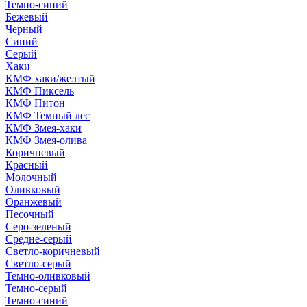
Темно-синий
Бежевый
Черный
Синий
Серый
Хаки
КМФ хаки/желтый
КМФ Пиксель
КМФ Питон
КМФ Темный лес
КМФ Змея-хаки
КМФ Змея-олива
Коричневый
Красный
Молочный
Оливковый
Оранжевый
Песочный
Серо-зеленый
Средне-серый
Светло-коричневый
Светло-серый
Темно-оливковый
Темно-серый
Темно-синий