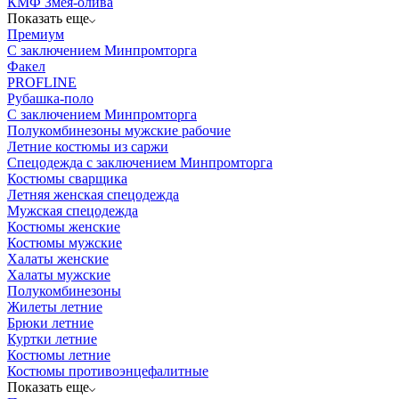
КМФ Змея-олива
Показать еще
Премиум
С заключением Минпромторга
Факел
PROFLINE
Рубашка-поло
С заключением Минпромторга
Полукомбинезоны мужские рабочие
Летние костюмы из саржи
Спецодежда с заключением Минпромторга
Костюмы сварщика
Летняя женская спецодежда
Мужская спецодежда
Костюмы женские
Костюмы мужские
Халаты женские
Халаты мужские
Полукомбинезоны
Жилеты летние
Брюки летние
Куртки летние
Костюмы летние
Костюмы противоэнцефалитные
Показать еще