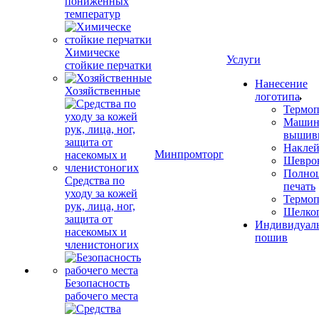
пониженных
температур
Химическе
Услуги
стойкие перчатки
Нанесение
Хозяйственные
логотипа
Термоп
Машин
вышив
Накле
Минпромторг
Шевро
Полноц
Средства по
печать
уходу за кожей
Термоп
рук, лица, ног,
Шелко
защита от
Индивидуал
насекомых и
пошив
членистоногих
Безопасность
рабочего места