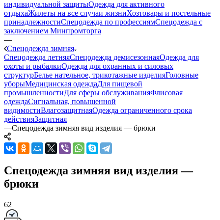
индивидуальной защиты
Одежда для активного
отдыха
Жилеты на все случаи жизни
Хозтовары и постельные
принадлежности
Спецодежда по профессиям
Спецодежда с
заключением Минпромторга
—
Спецодежда зимняя
Спецодежда летняя
Спецодежда демисезонная
Одежда для
охоты и рыбалки
Одежда для охранных и силовых
структур
Белье нательное, трикотажные изделия
Головные
уборы
Медицинская одежда
Для пищевой
промышленности
Для сферы обслуживания
Флисовая
одежда
Сигнальная, повышенной
видимости
Влагозащитная
Одежда ограниченного срока
действия
Защитная
—
Спецодежда зимняя вид изделия — брюки
Спецодежда зимняя вид изделия —
брюки
62