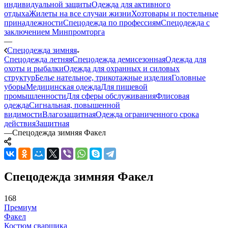
индивидуальной защиты
Одежда для активного
отдыха
Жилеты на все случаи жизни
Хозтовары и постельные
принадлежности
Спецодежда по профессиям
Спецодежда с
заключением Минпромторга
—
Спецодежда зимняя
Спецодежда летняя
Спецодежда демисезонная
Одежда для
охоты и рыбалки
Одежда для охранных и силовых
структур
Белье нательное, трикотажные изделия
Головные
уборы
Медицинская одежда
Для пищевой
промышленности
Для сферы обслуживания
Флисовая
одежда
Сигнальная, повышенной
видимости
Влагозащитная
Одежда ограниченного срока
действия
Защитная
—
Спецодежда зимняя Факел
Спецодежда зимняя Факел
168
Премиум
Факел
Костюм сварщика