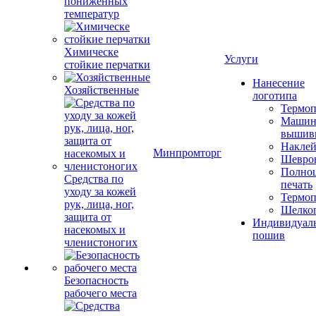
пониженных
температур
Химическе
Услуги
стойкие перчатки
Нанесение
Хозяйственные
логотипа
Термоп
Машин
вышив
Накле
Минпромторг
Шевро
Полноц
Средства по
печать
уходу за кожей
Термоп
рук, лица, ног,
Шелко
защита от
Индивидуал
насекомых и
пошив
членистоногих
Безопасность
рабочего места