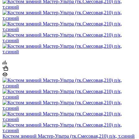
Костюм зимний Мастер-Ультра (тк.Смесовая,210) п/к, т.синий