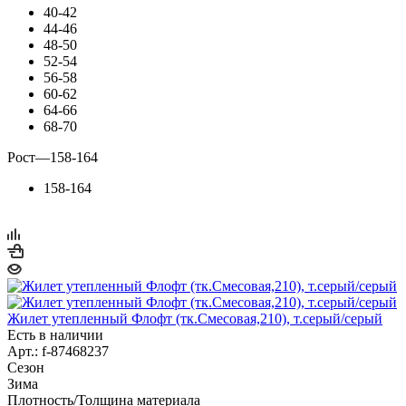
40-42
44-46
48-50
52-54
56-58
60-62
64-66
68-70
Рост
—
158-164
158-164
Жилет утепленный Флофт (тк.Смесовая,210), т.серый/серый
Есть в наличии
Арт.: f-87468237
Сезон
Зима
Плотность/Толщина материала