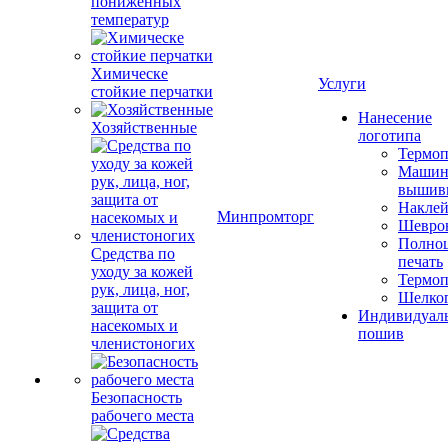
пониженных
температур
Химическе
Услуги
стойкие перчатки
Нанесение
Хозяйственные
логотипа
Термоп
Машин
вышив
Накле
Минпромторг
Шевро
Полноц
Средства по
печать
уходу за кожей
Термоп
рук, лица, ног,
Шелко
защита от
Индивидуал
насекомых и
пошив
членистоногих
Безопасность
рабочего места