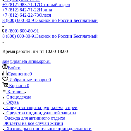
+7 (812) 983-71-17
Оптовый отдел
+7 (812) 642-71-22
Ирина
+7 (812) 642-22-73
Олеся
8 (800) 600-80-91
Звонок по России Бесплатный
8 (800) 600-80-91
8 (800) 600-80-91
Звонок по России Бесплатный
Время работы: пн-пт 10.00-18.00
sale@planeta-sirius.spb.ru
Войти
Сравнение
0
Избранные товары
0
Корзина
0
Каталог
Спецодежда
Обувь
Средства защиты рук, крема, спреи
Средства индивидуальной защиты
Одежда для активного отдыха
Жилеты на все случаи жизни
Хозтовары и постельные принадлежности