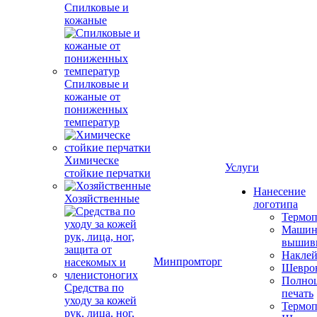
Спилковые и
кожаные
Спилковые и
кожаные от
пониженных
температур
Химическе
Услуги
стойкие перчатки
Нанесение
Хозяйственные
логотипа
Термоп
Машин
вышив
Накле
Минпромторг
Шевро
Полноц
Средства по
печать
уходу за кожей
Термоп
рук, лица, ног,