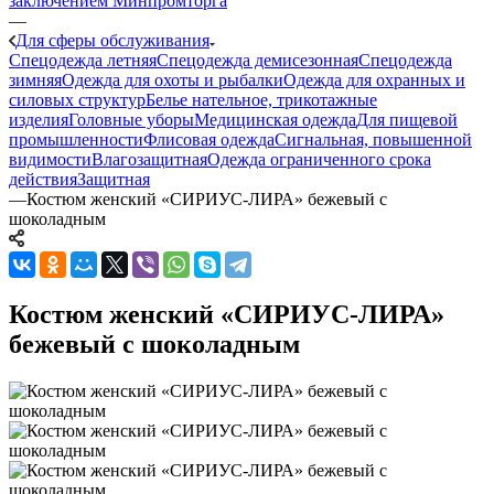
заключением Минпромторга
—
Для сферы обслуживания
Спецодежда летняя
Спецодежда демисезонная
Спецодежда
зимняя
Одежда для охоты и рыбалки
Одежда для охранных и
силовых структур
Белье нательное, трикотажные
изделия
Головные уборы
Медицинская одежда
Для пищевой
промышленности
Флисовая одежда
Сигнальная, повышенной
видимости
Влагозащитная
Одежда ограниченного срока
действия
Защитная
—
Костюм женский «СИРИУС-ЛИРА» бежевый с
шоколадным
Костюм женский «СИРИУС-ЛИРА»
бежевый с шоколадным