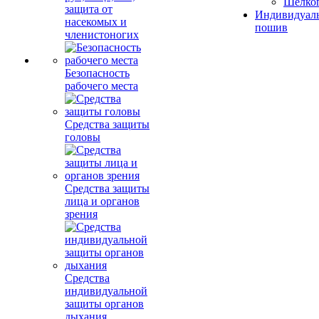
Шелко
защита от
Индивидуал
насекомых и
пошив
членистоногих
Безопасность
рабочего места
Средства защиты
головы
Средства защиты
лица и органов
зрения
Средства
индивидуальной
защиты органов
дыхания