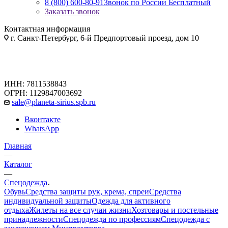
8 (800) 600-80-91
Звонок по России Бесплатный
Заказать звонок
Контактная информация
г. Санкт-Петербург, 6-й Предпортовый проезд, дом 10
ИНН: 7811538843
ОГРН: 1129847003692
sale@planeta-sirius.spb.ru
Вконтакте
WhatsApp
Главная
—
Каталог
—
Спецодежда
Обувь
Средства защиты рук, крема, спреи
Средства
индивидуальной защиты
Одежда для активного
отдыха
Жилеты на все случаи жизни
Хозтовары и постельные
принадлежности
Спецодежда по профессиям
Спецодежда с