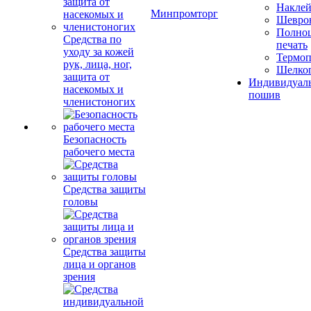
Накле
Минпромторг
Шевро
Полноц
Средства по
печать
уходу за кожей
Термоп
рук, лица, ног,
Шелко
защита от
Индивидуал
насекомых и
пошив
членистоногих
Безопасность
рабочего места
Средства защиты
головы
Средства защиты
лица и органов
зрения