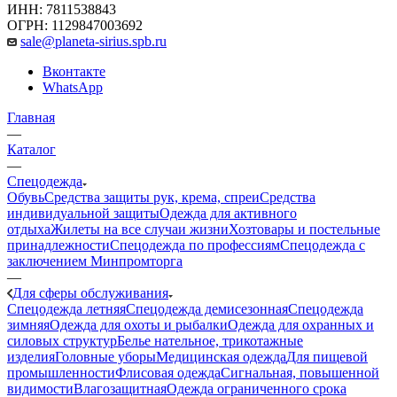
ИНН: 7811538843
ОГРН: 1129847003692
sale@planeta-sirius.spb.ru
Вконтакте
WhatsApp
Главная
—
Каталог
—
Спецодежда
Обувь
Средства защиты рук, крема, спреи
Средства
индивидуальной защиты
Одежда для активного
отдыха
Жилеты на все случаи жизни
Хозтовары и постельные
принадлежности
Спецодежда по профессиям
Спецодежда с
заключением Минпромторга
—
Для сферы обслуживания
Спецодежда летняя
Спецодежда демисезонная
Спецодежда
зимняя
Одежда для охоты и рыбалки
Одежда для охранных и
силовых структур
Белье нательное, трикотажные
изделия
Головные уборы
Медицинская одежда
Для пищевой
промышленности
Флисовая одежда
Сигнальная, повышенной
видимости
Влагозащитная
Одежда ограниченного срока