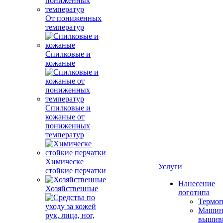
От пониженных
температур
Спилковые и
кожаные
Спилковые и
кожаные от
пониженных
температур
Химическе
Услуги
стойкие перчатки
Нанесение
Хозяйственные
логотипа
Термоп
Машин
вышив