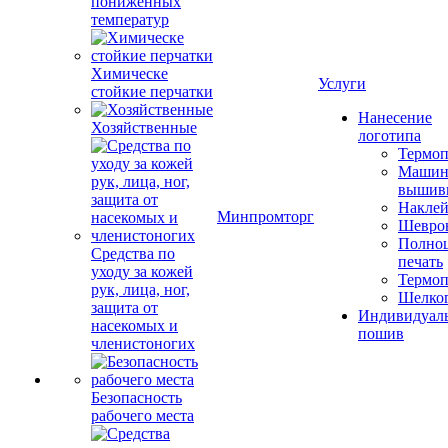
пониженных
температур
Химическе
Услуги
стойкие перчатки
Нанесение
Хозяйственные
логотипа
Термоп
Машин
вышив
Накле
Минпромторг
Шевро
Полноц
Средства по
печать
уходу за кожей
Термоп
рук, лица, ног,
Шелко
защита от
Индивидуал
насекомых и
пошив
членистоногих
Безопасность
рабочего места