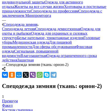
индивидуальной защиты
Одежда для активного
отдыха
Жилеты на все случаи жизни
Хозтовары и постельные
принадлежности
Спецодежда по профессиям
Спецодежда с
заключением Минпромторга
—
Спецодежда зимняя
Спецодежда летняя
Спецодежда демисезонная
Одежда для
охоты и рыбалки
Одежда для охранных и силовых
структур
Белье нательное, трикотажные изделия
Головные
уборы
Медицинская одежда
Для пищевой
промышленности
Для сферы обслуживания
Флисовая
одежда
Сигнальная, повышенной
видимости
Влагозащитная
Одежда ограниченного срока
действия
Защитная
—
Спецодежда зимняя (ткань: орион-2)
Спецодежда зимняя (ткань: орион-2)
1
Премиум
Факел
Костюм сварщика