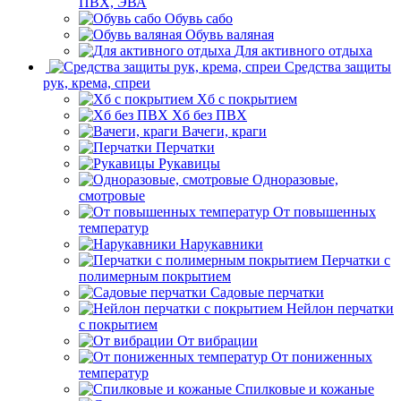
ПВХ, ЭВА
Обувь сабо
Обувь валяная
Для активного отдыха
Средства защиты
рук, крема, спреи
Хб с покрытием
Хб без ПВХ
Вачеги, краги
Перчатки
Рукавицы
Одноразовые,
смотровые
От повышенных
температур
Нарукавники
Перчатки с
полимерным покрытием
Садовые перчатки
Нейлон перчатки
с покрытием
От вибрации
От пониженных
температур
Спилковые и кожаные