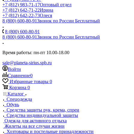
+7 (812) 983-71-17
Оптовый отдел
+7 (812) 642-71-22
Ирина
+7 (812) 642-22-73
Олеся
8 (800) 600-80-91
Звонок по России Бесплатный
8 (800) 600-80-91
8 (800) 600-80-91
Звонок по России Бесплатный
Время работы: пн-пт 10.00-18.00
sale@planeta-sirius.spb.ru
Войти
Сравнение
0
Избранные товары
0
Корзина
0
Каталог
Спецодежда
Обувь
Средства защиты рук, крема, спреи
Средства индивидуальной защиты
Одежда для активного отдыха
Жилеты на все случаи жизни
Хозтовары и постельные принадлежности