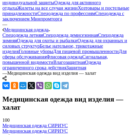
индивидуальной защиты
Одежда для активного
отдыха
Жилеты на все случаи жизни
Хозтовары и постельные
принадлежности
Спецодежда по профессиям
Спецодежда с
заключением Минпромторга
—
Медицинская одежда
Спецодежда летняя
Спецодежда демисезонная
Спецодежда
зимняя
Одежда для охоты и рыбалки
Одежда для охранных и
силовых структур
Белье нательное, трикотажные
изделия
Головные уборы
Для пищевой промышленности
Для
сферы обслуживания
Флисовая одежда
Сигнальная,
повышенной видимости
Влагозащитная
Одежда
ограниченного срока действия
Защитная
—
Медицинская одежда вид изделия — халат
Медицинская одежда вид изделия —
халат
100
Медицинская одежда СИРИУС
Медицинская одежда СИРИУС