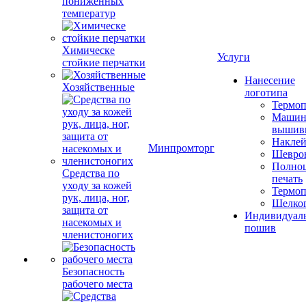
пониженных
температур
Химическе
Услуги
стойкие перчатки
Нанесение
Хозяйственные
логотипа
Термоп
Машин
вышив
Накле
Минпромторг
Шевро
Полноц
Средства по
печать
уходу за кожей
Термоп
рук, лица, ног,
Шелко
защита от
Индивидуал
насекомых и
пошив
членистоногих
Безопасность
рабочего места