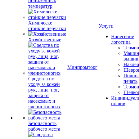
пониженных
температур
Химическе
Услуги
стойкие перчатки
Нанесение
Хозяйственные
логотипа
Термоп
Машин
вышив
Накле
Минпромторг
Шевро
Полноц
Средства по
печать
уходу за кожей
Термоп
рук, лица, ног,
Шелко
защита от
Индивидуал
насекомых и
пошив
членистоногих
Безопасность
рабочего места