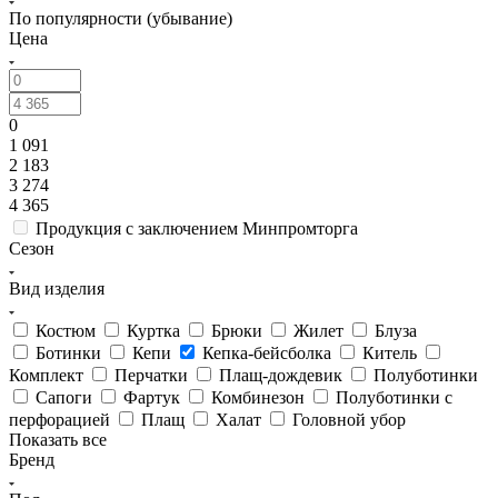
По популярности (убывание)
Цена
0
1 091
2 183
3 274
4 365
Продукция с заключением Минпромторга
Сезон
Вид изделия
Костюм
Куртка
Брюки
Жилет
Блуза
Ботинки
Кепи
Кепка-бейсболка
Китель
Комплект
Перчатки
Плащ-дождевик
Полуботинки
Сапоги
Фартук
Комбинезон
Полуботинки с
перфорацией
Плащ
Халат
Головной убор
Показать все
Бренд