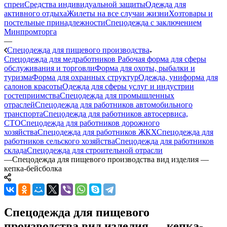
спреи
Средства индивидуальной защиты
Одежда для
активного отдыха
Жилеты на все случаи жизни
Хозтовары и
постельные принадлежности
Спецодежда с заключением
Минпромторга
—
Спецодежда для пищевого производства
Спецодежда для медработников
Рабочая форма для сферы
обслуживания и торговли
Форма для охоты, рыбалки и
туризма
Форма для охранных структур
Одежда, униформа для
салонов красоты
Одежда для сферы услуг и индустрии
гостеприимства
Спецодежда для промышленных
отраслей
Спецодежда для работников автомобильного
транспорта
Спецодежда для работников автосервиса,
СТО
Спецодежда для работников дорожного
хозяйства
Спецодежда для работников ЖКХ
Спецодежда для
работников сельского хозяйства
Спецодежда для работников
склада
Спецодежда для строительной отрасли
—
Спецодежда для пищевого производства вид изделия —
кепка-бейсболка
Спецодежда для пищевого
производства вид изделия — кепка-