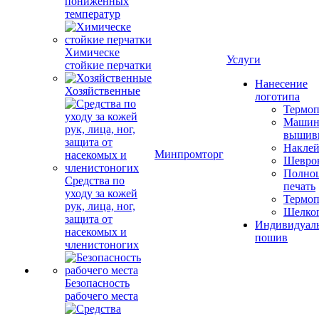
пониженных
температур
Химическе
Услуги
стойкие перчатки
Нанесение
Хозяйственные
логотипа
Термоп
Машин
вышив
Накле
Минпромторг
Шевро
Полноц
Средства по
печать
уходу за кожей
Термоп
рук, лица, ног,
Шелко
защита от
Индивидуал
насекомых и
пошив
членистоногих
Безопасность
рабочего места