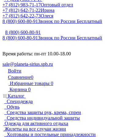
+7 (812) 983-71-17
Оптовый отдел
+7 (812) 642-71-22
Ирина
+7 (812) 642-22-73
Олеся
8 (800) 600-80-91
Звонок по России Бесплатный
8 (800) 600-80-91
8 (800) 600-80-91
Звонок по России Бесплатный
Время работы: пн-пт 10.00-18.00
sale@planeta-sirius.spb.ru
Войти
Сравнение
0
Избранные товары
0
Корзина
0
Каталог
Спецодежда
Обувь
Средства защиты рук, крема, спреи
Средства индивидуальной защиты
Одежда для активного отдыха
Жилеты на все случаи жизни
Хозтовары и постельные принадлежности