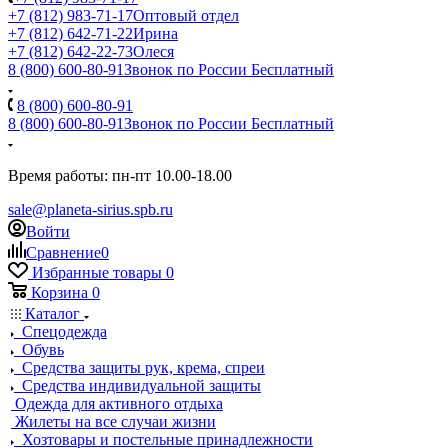
+7 (812) 983-71-17
Оптовый отдел
+7 (812) 642-71-22
Ирина
+7 (812) 642-22-73
Олеся
8 (800) 600-80-91
Звонок по России Бесплатный
8 (800) 600-80-91
8 (800) 600-80-91
Звонок по России Бесплатный
Время работы: пн-пт 10.00-18.00
sale@planeta-sirius.spb.ru
Войти
Сравнение
0
Избранные товары
0
Корзина
0
Каталог
Спецодежда
Обувь
Средства защиты рук, крема, спреи
Средства индивидуальной защиты
Одежда для активного отдыха
Жилеты на все случаи жизни
Хозтовары и постельные принадлежности