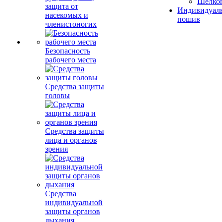
Шелко
защита от
Индивидуал
насекомых и
пошив
членистоногих
Безопасность
рабочего места
Средства защиты
головы
Средства защиты
лица и органов
зрения
Средства
индивидуальной
защиты органов
дыхания