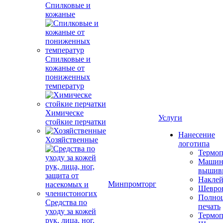
Спилковые и
кожаные
Спилковые и
кожаные от
пониженных
температур
Химическе
Услуги
стойкие перчатки
Нанесение
Хозяйственные
логотипа
Термоп
Машин
вышив
Накле
Минпромторг
Шевро
Полноц
Средства по
печать
уходу за кожей
Термоп
рук, лица, ног,