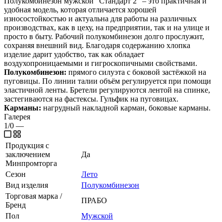
Полукомбинезон мужской "Стандарт 2" – это практичная и
удобная модель, которая отличается хорошей
износостойкостью и актуальна для работы на различных
производствах, как в цеху, на предприятии, так и на улице и
просто в быту. Рабочий полукомбинезон долго прослужит,
сохраняя внешний вид. Благодаря содержанию хлопка
изделие дарит удобство, так как обладает
воздухопроницаемыми и гигроскопичными свойствами.
Полукомбинезон:
прямого силуэта с боковой застёжкой на
пуговицы. По линии талии объём регулируется при помощи
эластичной ленты. Бретели регулируются лентой на спинке,
застегиваются на фастексы. Гульфик на пуговицах.
Карманы:
нагрудный накладной карман, боковые карманы.
Галерея
1/0
—
Продукция с
заключением
Да
Минпромторга
Сезон
Лето
Вид изделия
Полукомбинезон
Торговая марка /
ПРАБО
Бренд
Пол
Мужской