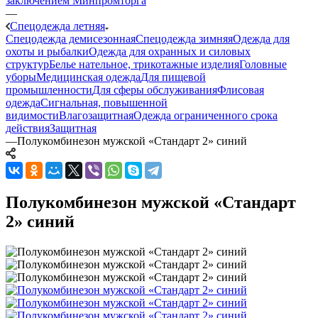
заключением Минпромторга
—
Спецодежда летняя
Спецодежда демисезонная
Спецодежда зимняя
Одежда для
охоты и рыбалки
Одежда для охранных и силовых
структур
Белье нательное, трикотажные изделия
Головные
уборы
Медицинская одежда
Для пищевой
промышленности
Для сферы обслуживания
Флисовая
одежда
Сигнальная, повышенной
видимости
Влагозащитная
Одежда ограниченного срока
действия
Защитная
—
Полукомбинезон мужской «Стандарт 2» синий
Полукомбинезон мужской «Стандарт
2» синий