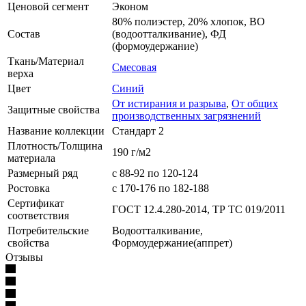
Ценовой сегмент
Эконом
80% полиэстер, 20% хлопок, ВО
Состав
(водоотталкивание), ФД
(формоудержание)
Ткань/Материал
Смесовая
верха
Цвет
Синий
От истирания и разрыва
,
От общих
Защитные свойства
производственных загрязнений
Название коллекции
Стандарт 2
Плотность/Толщина
190 г/м2
материала
Размерный ряд
с 88-92 по 120-124
Ростовка
с 170-176 по 182-188
Сертификат
ГОСТ 12.4.280-2014, ТР ТС 019/2011
соответствия
Потребительские
Водоотталкивание,
свойства
Формоудержание(аппрет)
Отзывы