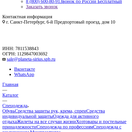
8 (800) 600-80-91
Звонок по России Бесплатный
Заказать звонок
Контактная информация
г. Санкт-Петербург, 6-й Предпортовый проезд, дом 10
ИНН: 7811538843
ОГРН: 1129847003692
sale@planeta-sirius.spb.ru
Вконтакте
WhatsApp
Главная
—
Каталог
—
Спецодежда
Обувь
Средства защиты рук, крема, спреи
Средства
индивидуальной защиты
Одежда для активного
отдыха
Жилеты на все случаи жизни
Хозтовары и постельные
принадлежности
Спецодежда по профессиям
Спецодежда с