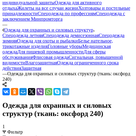
индивидуальной защиты
Одежда для активного
отдыха
Жилеты на все случаи жизни
Хозтовары и постельные
принадлежности
Спецодежда по профессиям
Спецодежда с
заключением Минпромторга
—
Одежда для охранных и силовых структур
Спецодежда летняя
Спецодежда демисезонная
Спецодежда
зимняя
Одежда для охоты и рыбалки
Белье нательное,
трикотажные изделия
Головные уборы
Медицинская
одежда
Для пищевой промышленности
Для сферы
обслуживания
Флисовая одежда
Сигнальная, повышенной
видимости
Влагозащитная
Одежда ограниченного срока
действия
Защитная
—
Одежда для охранных и силовых структур (ткань: оксфорд
240)
Одежда для охранных и силовых
структур (ткань: оксфорд 240)
1
Фильтр