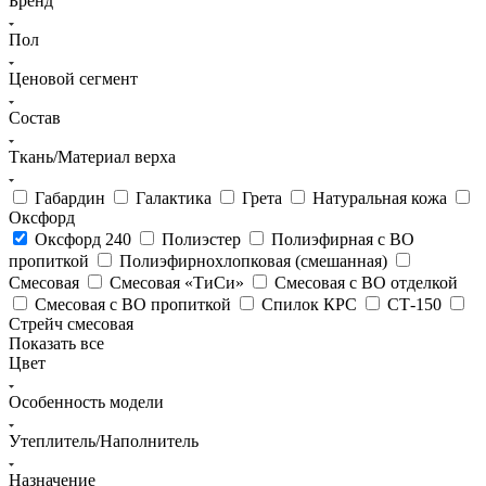
Бренд
Пол
Ценовой сегмент
Состав
Ткань/Материал верха
Габардин
Галактика
Грета
Натуральная кожа
Оксфорд
Оксфорд 240
Полиэстер
Полиэфирная с ВО
пропиткой
Полиэфирнохлопковая (смешанная)
Смесовая
Смесовая «ТиСи»
Смесовая с ВО отделкой
Смесовая с ВО пропиткой
Спилок КРС
СТ-150
Стрейч смесовая
Показать все
Цвет
Особенность модели
Утеплитель/Наполнитель
Назначение