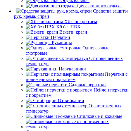
Обувь валяная
Для активного отдыха
Средства защиты
рук, крема, спреи
Хб с покрытием
Хб без ПВХ
Вачеги, краги
Перчатки
Рукавицы
Одноразовые,
смотровые
От повышенных
температур
Нарукавники
Перчатки с
полимерным покрытием
Садовые перчатки
Нейлон перчатки
с покрытием
От вибрации
От пониженных
температур
Спилковые и кожаные