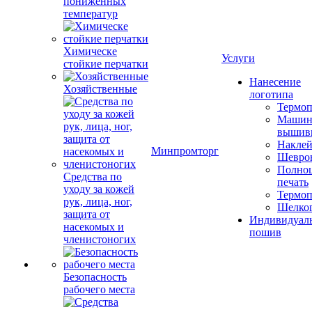
пониженных
температур
Химическе
Услуги
стойкие перчатки
Нанесение
Хозяйственные
логотипа
Термоп
Машин
вышив
Накле
Минпромторг
Шевро
Полноц
Средства по
печать
уходу за кожей
Термоп
рук, лица, ног,
Шелко
защита от
Индивидуал
насекомых и
пошив
членистоногих
Безопасность
рабочего места