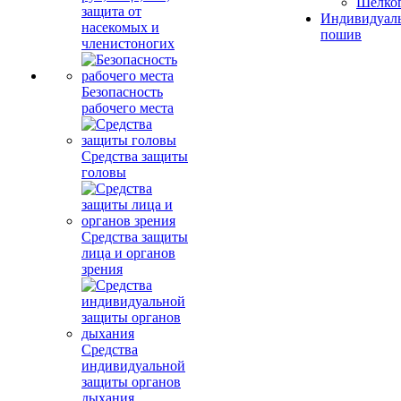
Шелко
защита от
Индивидуал
насекомых и
пошив
членистоногих
Безопасность
рабочего места
Средства защиты
головы
Средства защиты
лица и органов
зрения
Средства
индивидуальной
защиты органов
дыхания