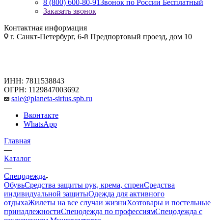
8 (800) 600-80-91
Звонок по России Бесплатный
Заказать звонок
Контактная информация
г. Санкт-Петербург, 6-й Предпортовый проезд, дом 10
ИНН: 7811538843
ОГРН: 1129847003692
sale@planeta-sirius.spb.ru
Вконтакте
WhatsApp
Главная
—
Каталог
—
Спецодежда
Обувь
Средства защиты рук, крема, спреи
Средства
индивидуальной защиты
Одежда для активного
отдыха
Жилеты на все случаи жизни
Хозтовары и постельные
принадлежности
Спецодежда по профессиям
Спецодежда с