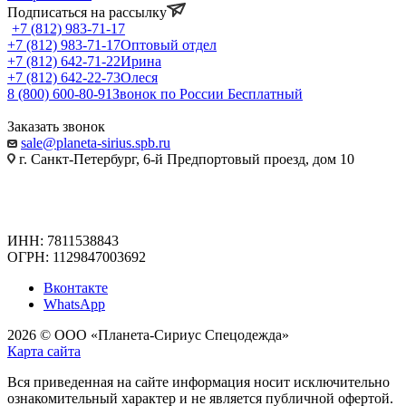
Подписаться на рассылку
+7 (812) 983-71-17
+7 (812) 983-71-17
Оптовый отдел
+7 (812) 642-71-22
Ирина
+7 (812) 642-22-73
Олеся
8 (800) 600-80-91
Звонок по России Бесплатный
Заказать звонок
sale@planeta-sirius.spb.ru
г. Санкт-Петербург, 6-й Предпортовый проезд, дом 10
ИНН: 7811538843
ОГРН: 1129847003692
Вконтакте
WhatsApp
2026 © ООО «Планета-Сириус Спецодежда»
Карта сайта
Вся приведенная на сайте информация носит исключительно
ознакомительный характер и не является публичной офертой.