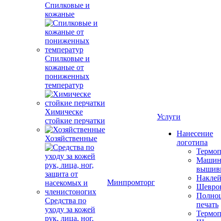
Спилковые и
кожаные
Спилковые и
кожаные от
пониженных
температур
Химическе
Услуги
стойкие перчатки
Нанесение
Хозяйственные
логотипа
Термоп
Машин
вышив
Накле
Минпромторг
Шевро
Полноц
Средства по
печать
уходу за кожей
Термоп
рук, лица, ног,