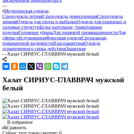
заключением Минпромторга
—
Медицинская одежда
Спецодежда летняя
Спецодежда демисезонная
Спецодежда
зимняя
Одежда для охоты и рыбалки
Одежда для охранных и
силовых структур
Белье нательное, трикотажные
изделия
Головные уборы
Для пищевой промышленности
Для
сферы обслуживания
Флисовая одежда
Сигнальная,
повышенной видимости
Влагозащитная
Одежда
ограниченного срока действия
Защитная
—
Халат СИРИУС-ГЛАВВРАЧ мужской белый
Халат СИРИУС-ГЛАВВРАЧ мужской
белый
В избранное
Сравнить
Сейчас этот товар смотрят:
6