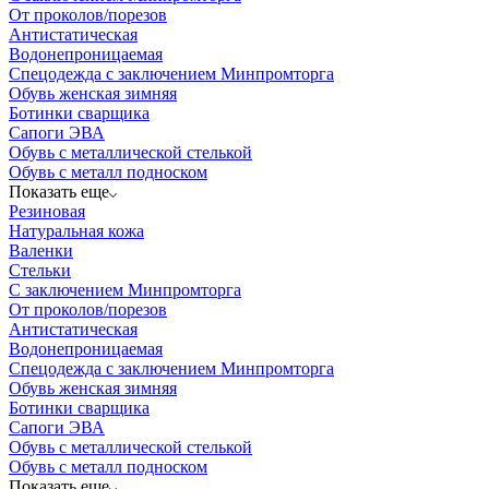
От проколов/порезов
Антистатическая
Водонепроницаемая
Спецодежда с заключением Минпромторга
Обувь женская зимняя
Ботинки сварщика
Сапоги ЭВА
Обувь с металлической стелькой
Обувь с металл подноском
Показать еще
Резиновая
Натуральная кожа
Валенки
Стельки
С заключением Минпромторга
От проколов/порезов
Антистатическая
Водонепроницаемая
Спецодежда с заключением Минпромторга
Обувь женская зимняя
Ботинки сварщика
Сапоги ЭВА
Обувь с металлической стелькой
Обувь с металл подноском
Показать еще