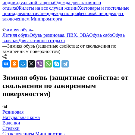
индивидуальной защиты
Одежда для активного
отдыха
Жилеты на все случаи жизни
Хозтовары и постельные
принадлежности
Спецодежда по профессиям
Спецодежда с
заключением Минпромторга
—
Зимняя обувь
Летняя обувь
Обувь резиновая, ПВХ, ЭВА
Обувь сабо
Обувь
валяная
Для активного отдыха
—
Зимняя обувь (защитные свойства: от скольжения по
зажиренным поверхностям)
Зимняя обувь (защитные свойства: от
скольжения по зажиренным
поверхностям)
64
Резиновая
Натуральная кожа
Валенки
Стельки
С заключением Минпромторга