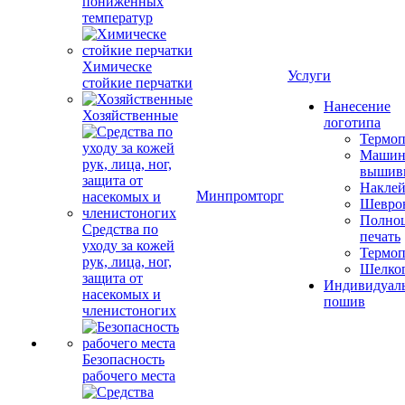
пониженных
температур
Химическе
Услуги
стойкие перчатки
Нанесение
Хозяйственные
логотипа
Термоп
Машин
вышив
Накле
Минпромторг
Шевро
Полноц
Средства по
печать
уходу за кожей
Термоп
рук, лица, ног,
Шелко
защита от
Индивидуал
насекомых и
пошив
членистоногих
Безопасность
рабочего места