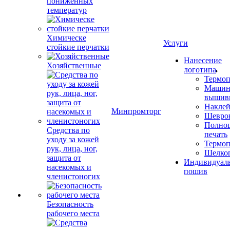
пониженных
температур
Химическе
Услуги
стойкие перчатки
Нанесение
Хозяйственные
логотипа
Термоп
Машин
вышив
Накле
Минпромторг
Шевро
Полноц
Средства по
печать
уходу за кожей
Термоп
рук, лица, ног,
Шелко
защита от
Индивидуал
насекомых и
пошив
членистоногих
Безопасность
рабочего места