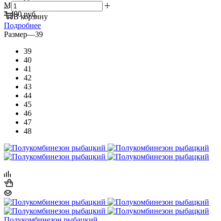
Мелкий опт:
4 490 руб.
В корзину
Подробнее
Размер
—
39
39
40
41
42
43
44
45
46
47
48
Полукомбинезон рыбацкий