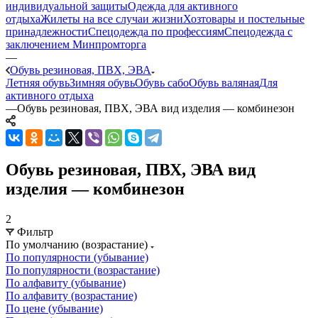
индивидуальной защиты
Одежда для активного
отдыха
Жилеты на все случаи жизни
Хозтовары и постельные
принадлежности
Спецодежда по профессиям
Спецодежда с
заключением Минпромторга
—
Обувь резиновая, ПВХ, ЭВА
Летняя обувь
Зимняя обувь
Обувь сабо
Обувь валяная
Для
активного отдыха
—
Обувь резиновая, ПВХ, ЭВА вид изделия — комбинезон
Обувь резиновая, ПВХ, ЭВА вид
изделия — комбинезон
2
Фильтр
По умолчанию (возрастание)
По популярности (убывание)
По популярности (возрастание)
По алфавиту (убывание)
По алфавиту (возрастание)
По цене (убывание)