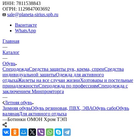
ИНН: 7811538843
ОГРН: 1129847003692
sale@planeta-sirius.spb.ru
Вконтакте
WhatsApp
Главная
—
Каталог
—
Обувь
Спецодежда
Средства защиты рук, крема, спреи
Средства
индивидуальной защиты
Одежда для активного
отдыха
Жилеты на все случаи жизни
Хозтовары и постельные
принадлежности
Спецодежда по профессиям
Спецодежда с
заключением Минпромторга
—
Летняя обувь
Зимняя обувь
Обувь резиновая, ПВХ, ЭВА
Обувь сабо
Обувь
валяная
Для активного отдыха
—
Ботинки ОМОН Хром ТЭП