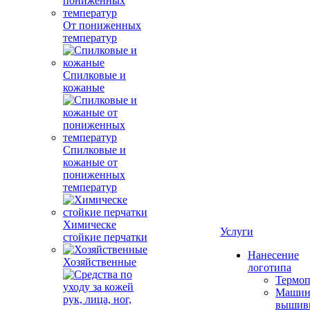
От пониженных
температур
Спилковые и
кожаные
Спилковые и
кожаные от
пониженных
температур
Химическе
Услуги
стойкие перчатки
Нанесение
Хозяйственные
логотипа
Термоп
Машин
вышив