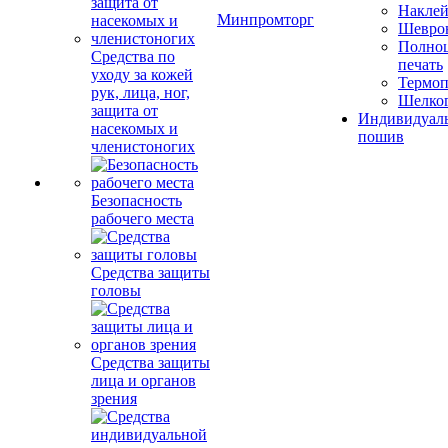
Накле
Минпромторг
Шевро
Полноц
Средства по
печать
уходу за кожей
Термоп
рук, лица, ног,
Шелко
защита от
Индивидуал
насекомых и
пошив
членистоногих
Безопасность
рабочего места
Средства защиты
головы
Средства защиты
лица и органов
зрения