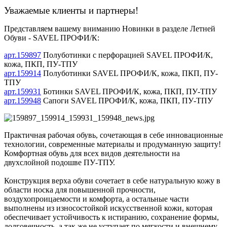
Уважаемые клиенты и партнеры!
Представляем вашему вниманию Новинки в разделе Летней
Обуви - SAVEL ПРОФИ/К:
арт.159897
Полуботинки с перфорацией SAVEL ПРОФИ/К,
кожа, ПКП, ПУ-ТПУ
арт.159914
Полуботинки SAVEL ПРОФИ/К, кожа, ПКП, ПУ-
ТПУ
арт.159931
Ботинки SAVEL ПРОФИ/К, кожа, ПКП, ПУ-ТПУ
арт.159948
Сапоги SAVEL ПРОФИ/К, кожа, ПКП, ПУ-ТПУ
Практичная рабочая обувь, сочетающая в себе инновационные
технологии, современные материалы и продуманную защиту!
Комфортная обувь для всех видов деятельности на
двухслойной подошве ПУ-ТПУ.
Конструкция верха обуви сочетает в себе натуральную кожу в
области носка для повышенной прочности,
воздухопроицаемости и комфорта, а остальные части
выполнены из износостойкой искусcтвенной кожи, которая
обеспечивает устойчивость к истиранию, сохранение формы,
долговечность, а так же не уступает по мягкости и внешнему