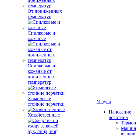
От пониженных
температур
Спилковые и
кожаные
Спилковые и
кожаные от
пониженных
температур
Химическе
Услуги
стойкие перчатки
Нанесение
Хозяйственные
логотипа
Термоп
Машин
вышив