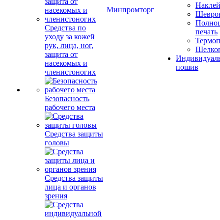
Накле
Минпромторг
Шевро
Полноц
Средства по
печать
уходу за кожей
Термоп
рук, лица, ног,
Шелко
защита от
Индивидуал
насекомых и
пошив
членистоногих
Безопасность
рабочего места
Средства защиты
головы
Средства защиты
лица и органов
зрения