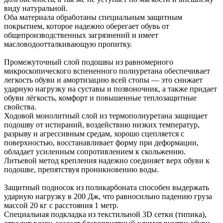
виду натуральной.
Оба материала обработаны специальным защитным
покрытием, которое надежно оберегает обувь от
общепроизводственных загрязнений и имеет
масловодоотталкивающую пропитку.
Промежуточный слой подошвы из равномерного
микроскопического вспененного полиуретана обеспечивает
легкость обуви и амортизацию всей стопы — это снижает
ударную нагрузку на суставы и позвоночник, а также придает
обуви лёгкость, комфорт и повышенные теплозащитные
свойства.
Ходовой монолитный слой из термополиуретана защищает
подошву от истираний, воздействию низких температур,
разрыву и агрессивным средам, хорошо сцепляется с
поверхностью, восстанавливает форму при деформации,
обладает усиленным сопротивлением к скольжению.
Литьевой метод крепления надежно соединяет верх обуви к
подошве, препятствуя проникновению воды.
Защитный подносок из поликарбоната способен выдержать
ударную нагрузку в 200 Дж, что равносильно падению груза
массой 20 кг с расстояния 1 метр.
Специальная подкладка из текстильной 3D сетки (типика),