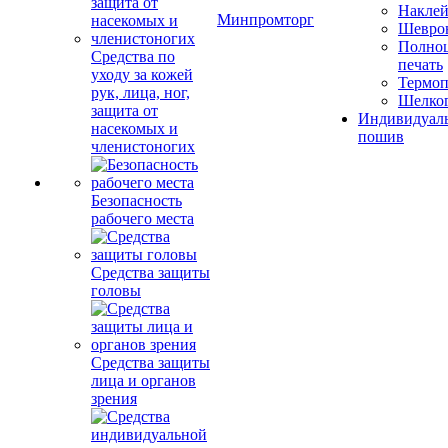
Накле
Минпромторг
Шевро
Полноц
Средства по
печать
уходу за кожей
Термоп
рук, лица, ног,
Шелко
защита от
Индивидуал
насекомых и
пошив
членистоногих
Безопасность
рабочего места
Средства защиты
головы
Средства защиты
лица и органов
зрения