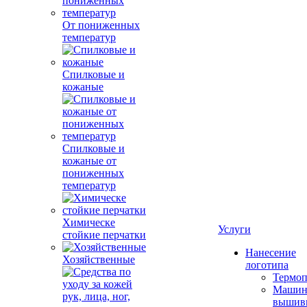
От пониженных
температур
Спилковые и
кожаные
Спилковые и
кожаные от
пониженных
температур
Химическе
Услуги
стойкие перчатки
Нанесение
Хозяйственные
логотипа
Термоп
Машин
вышив