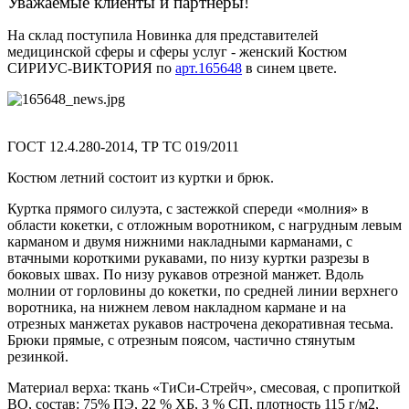
Уважаемые клиенты и партнеры!
На склад поступила Новинка для представителей
медицинской сферы и сферы услуг - женский Костюм
СИРИУС-ВИКТОРИЯ по
арт.165648
в синем цвете.
ГОСТ 12.4.280-2014, ТР ТС 019/2011
Костюм летний состоит из куртки и брюк.
Куртка прямого силуэта, с застежкой спереди «молния» в
области кокетки, с отложным воротником, с нагрудным левым
карманом и двумя нижними накладными карманами, с
втачными короткими рукавами, по низу куртки разрезы в
боковых швах. По низу рукавов отрезной манжет. Вдоль
молнии от горловины до кокетки, по средней линии верхнего
воротника, на нижнем левом накладном кармане и на
отрезных манжетах рукавов настрочена декоративная тесьма.
Брюки прямые, с отрезным поясом, частично стянутым
резинкой.
Материал верха: ткань «ТиСи-Стрейч», смесовая, с пропиткой
ВО, состав: 75% ПЭ, 22 % ХБ, 3 % СП, плотность 115 г/м2,