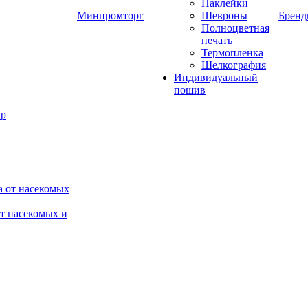
Наклейки
Минпромторг
Шевроны
Брен
Полноцветная
печать
Термопленка
Шелкография
Индивидуальный
пошив
от насекомых и