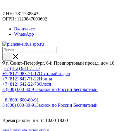
ИНН: 7811538843
ОГРН: 1129847003692
Вконтакте
WhatsApp
г. Санкт-Петербург, 6-й Предпортовый проезд, дом 10
+7 (812) 983-71-17
+7 (812) 983-71-17
Оптовый отдел
+7 (812) 642-71-22
Ирина
+7 (812) 642-22-73
Олеся
8 (800) 600-80-91
Звонок по России Бесплатный
8 (800) 600-80-91
8 (800) 600-80-91
Звонок по России Бесплатный
Время работы: пн-пт 10.00-18.00
sale@planeta-sirius.spb.ru