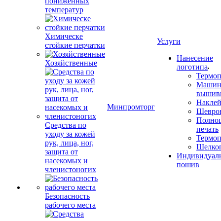
пониженных
температур
Химическе
Услуги
стойкие перчатки
Нанесение
Хозяйственные
логотипа
Термоп
Машин
вышив
Накле
Минпромторг
Шевро
Полноц
Средства по
печать
уходу за кожей
Термоп
рук, лица, ног,
Шелко
защита от
Индивидуал
насекомых и
пошив
членистоногих
Безопасность
рабочего места