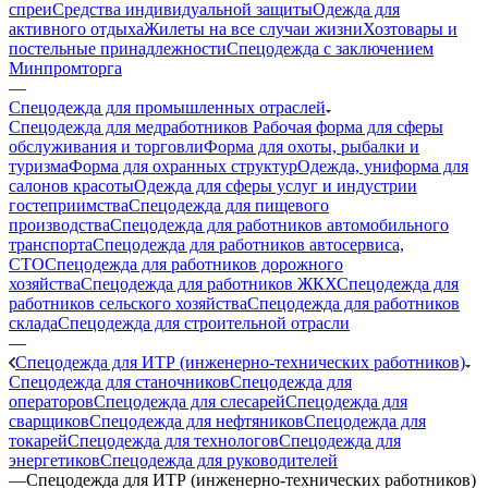
спреи
Средства индивидуальной защиты
Одежда для
активного отдыха
Жилеты на все случаи жизни
Хозтовары и
постельные принадлежности
Спецодежда с заключением
Минпромторга
—
Спецодежда для промышленных отраслей
Спецодежда для медработников
Рабочая форма для сферы
обслуживания и торговли
Форма для охоты, рыбалки и
туризма
Форма для охранных структур
Одежда, униформа для
салонов красоты
Одежда для сферы услуг и индустрии
гостеприимства
Спецодежда для пищевого
производства
Спецодежда для работников автомобильного
транспорта
Спецодежда для работников автосервиса,
СТО
Спецодежда для работников дорожного
хозяйства
Спецодежда для работников ЖКХ
Спецодежда для
работников сельского хозяйства
Спецодежда для работников
склада
Спецодежда для строительной отрасли
—
Спецодежда для ИТР (инженерно-технических работников)
Спецодежда для станочников
Спецодежда для
операторов
Спецодежда для слесарей
Спецодежда для
сварщиков
Спецодежда для нефтяников
Спецодежда для
токарей
Спецодежда для технологов
Спецодежда для
энергетиков
Спецодежда для руководителей
—
Спецодежда для ИТР (инженерно-технических работников)