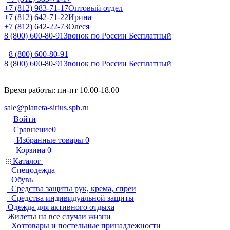
+7 (812) 983-71-17
Оптовый отдел
+7 (812) 642-71-22
Ирина
+7 (812) 642-22-73
Олеся
8 (800) 600-80-91
Звонок по России Бесплатный
8 (800) 600-80-91
8 (800) 600-80-91
Звонок по России Бесплатный
Время работы: пн-пт 10.00-18.00
sale@planeta-sirius.spb.ru
Войти
Сравнение
0
Избранные товары
0
Корзина
0
Каталог
Спецодежда
Обувь
Средства защиты рук, крема, спреи
Средства индивидуальной защиты
Одежда для активного отдыха
Жилеты на все случаи жизни
Хозтовары и постельные принадлежности