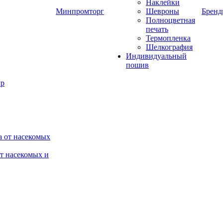
Наклейки
Минпромторг
Шевроны
Брен
Полноцветная
печать
Термопленка
Шелкография
Индивидуальный
пошив
от насекомых и