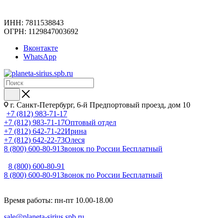
ИНН: 7811538843
ОГРН: 1129847003692
Вконтакте
WhatsApp
г. Санкт-Петербург, 6-й Предпортовый проезд, дом 10
+7 (812) 983-71-17
+7 (812) 983-71-17
Оптовый отдел
+7 (812) 642-71-22
Ирина
+7 (812) 642-22-73
Олеся
8 (800) 600-80-91
Звонок по России Бесплатный
8 (800) 600-80-91
8 (800) 600-80-91
Звонок по России Бесплатный
Время работы: пн-пт 10.00-18.00
sale@planeta-sirius.spb.ru