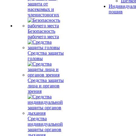
Шелко
защита от
Индивидуал
насекомых и
пошив
членистоногих
Безопасность
рабочего места
Средства защиты
головы
Средства защиты
лица и органов
зрения
Средства
индивидуальной
защиты органов
дыхания