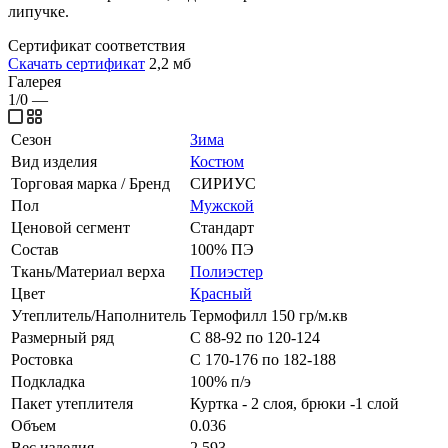
липучке.
Сертификат соответствия
Скачать сертификат
2,2 мб
Галерея
1/0
—
Сезон
Зима
Вид изделия
Костюм
Торговая марка / Бренд
СИРИУС
Пол
Мужской
Ценовой сегмент
Стандарт
Состав
100% ПЭ
Ткань/Материал верха
Полиэстер
Цвет
Красный
Утеплитель/Наполнитель
Термофилл 150 гр/м.кв
Размерный ряд
С 88-92 по 120-124
Ростовка
С 170-176 по 182-188
Подкладка
100% п/э
Пакет утеплителя
Куртка - 2 слоя, брюки -1 слой
Объем
0.036
Вес изделия
2.593