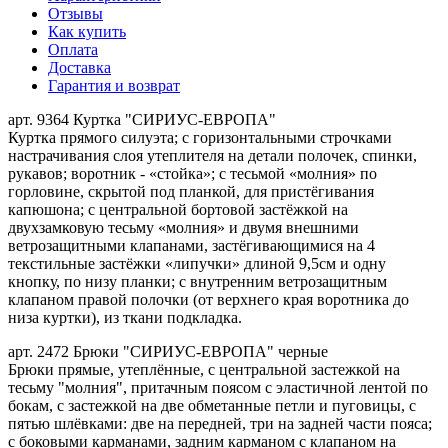
Отзывы
Как купить
Оплата
Доставка
Гарантия и возврат
арт. 9364 Куртка "СИРИУС-ЕВРОПА"
Куртка прямого силуэта; с горизонтальными строчками
настрачивания слоя утеплителя на детали полочек, спинки,
рукавов; воротник - «стойка»; с тесьмой «молния» по
горловине, скрытой под планкой, для пристёгивания
капюшона; с центральной бортовой застёжкой на
двухзамковую тесьму «молния» и двумя внешними
ветрозащитными клапанами, застёгивающимися на 4
текстильные застёжки «липучки» длиной 9,5см и одну
кнопку, по низу планки; с внутренним ветрозащитным
клапаном правой полочки (от верхнего края воротника до
низа куртки), из ткани подкладка.
арт. 2472 Брюки "СИРИУС-ЕВРОПА" черные
Брюки прямые, утеплённые, с центральной застежкой на
тесьму "молния", притачным поясом с эластичной лентой по
бокам, с застежкой на две обметанные петли и пуговицы, с
пятью шлёвками: две на передней, три на задней части пояса;
с боковыми карманами, задним карманом с клапаном на