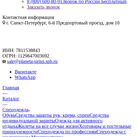
8 (800) 600-80-91
Звонок по России Бесплатный
Заказать звонок
Контактная информация
г. Санкт-Петербург, 6-й Предпортовый проезд, дом 10
ИНН: 7811538843
ОГРН: 1129847003692
sale@planeta-sirius.spb.ru
Вконтакте
WhatsApp
Главная
—
Каталог
—
Спецодежда
Обувь
Средства защиты рук, крема, спреи
Средства
индивидуальной защиты
Одежда для активного
отдыха
Жилеты на все случаи жизни
Хозтовары и постельные
принадлежности
Спецодежда по профессиям
Спецодежда с