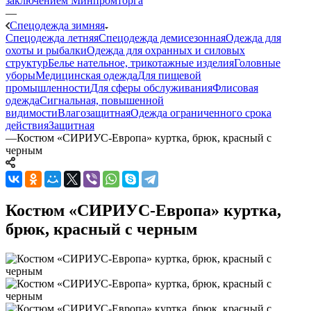
заключением Минпромторга
—
Спецодежда зимняя
Спецодежда летняя
Спецодежда демисезонная
Одежда для
охоты и рыбалки
Одежда для охранных и силовых
структур
Белье нательное, трикотажные изделия
Головные
уборы
Медицинская одежда
Для пищевой
промышленности
Для сферы обслуживания
Флисовая
одежда
Сигнальная, повышенной
видимости
Влагозащитная
Одежда ограниченного срока
действия
Защитная
—
Костюм «СИРИУС-Европа» куртка, брюк, красный с
черным
Костюм «СИРИУС-Европа» куртка,
брюк, красный с черным