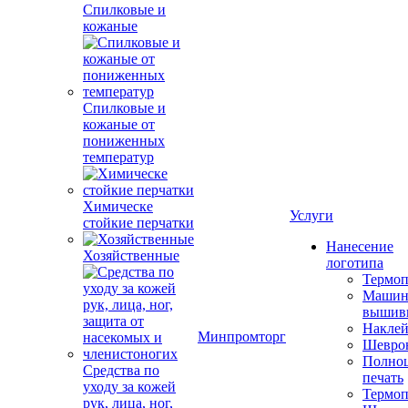
Спилковые и
кожаные
Спилковые и
кожаные от
пониженных
температур
Химическе
Услуги
стойкие перчатки
Нанесение
Хозяйственные
логотипа
Термоп
Машин
вышив
Накле
Минпромторг
Шевро
Полноц
Средства по
печать
уходу за кожей
Термоп
рук, лица, ног,