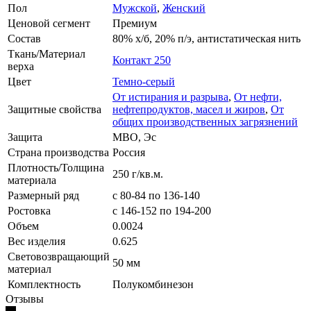
Пол
Мужской
,
Женский
Ценовой сегмент
Премиум
Состав
80% х/б, 20% п/э, антистатическая нить
Ткань/Материал
Контакт 250
верха
Цвет
Темно-серый
От истирания и разрыва
,
От нефти,
Защитные свойства
нефтепродуктов, масел и жиров
,
От
общих производственных загрязнений
Защита
МВО, Эс
Страна производства
Россия
Плотность/Толщина
250 г/кв.м.
материала
Размерный ряд
с 80-84 по 136-140
Ростовка
с 146-152 по 194-200
Объем
0.0024
Вес изделия
0.625
Световозвращающий
50 мм
материал
Комплектность
Полукомбинезон
Отзывы