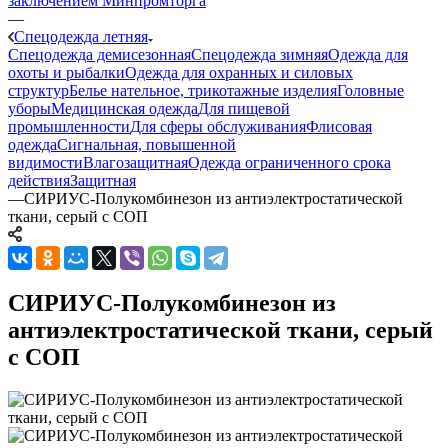
заключением Минпромторга
—
Спецодежда летняя
Спецодежда демисезонная
Спецодежда зимняя
Одежда для
охоты и рыбалки
Одежда для охранных и силовых
структур
Белье нательное, трикотажные изделия
Головные
уборы
Медицинская одежда
Для пищевой
промышленности
Для сферы обслуживания
Флисовая
одежда
Сигнальная, повышенной
видимости
Влагозащитная
Одежда ограниченного срока
действия
Защитная
—
СИРИУС-Полукомбинезон из антиэлектростатической
ткани, серый с СОП
СИРИУС-Полукомбинезон из
антиэлектростатической ткани, серый
с СОП