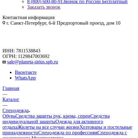
8 (800) 600-80-91
Звонок по России Бесплатный
Заказать звонок
Контактная информация
г. Санкт-Петербург, 6-й Предпортовый проезд, дом 10
ИНН: 7811538843
ОГРН: 1129847003692
sale@planeta-sirius.spb.ru
Вконтакте
WhatsApp
Главная
—
Каталог
—
Спецодежда
Обувь
Средства защиты рук, крема, спреи
Средства
индивидуальной защиты
Одежда для активного
отдыха
Жилеты на все случаи жизни
Хозтовары и постельные
принадлежности
Спецодежда по профессиям
Спецодежда с