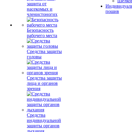
Шелко
защита от
Индивидуал
насекомых и
пошив
членистоногих
Безопасность
рабочего места
Средства защиты
головы
Средства защиты
лица и органов
зрения
Средства
индивидуальной
защиты органов
дыхания