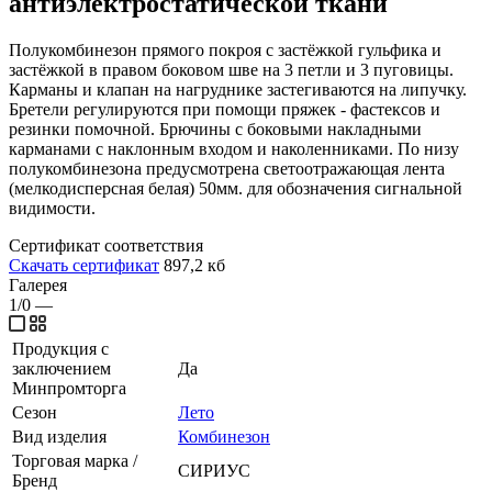
антиэлектростатической ткани
Полукомбинезон прямого покроя с застёжкой гульфика и
застёжкой в правом боковом шве на 3 петли и 3 пуговицы.
Карманы и клапан на нагруднике застегиваются на липучку.
Бретели регулируются при помощи пряжек - фастексов и
резинки помочной. Брючины с боковыми накладными
карманами с наклонным входом и наколенниками. По низу
полукомбинезона предусмотрена
светоотражающая
лента
(мелкодисперсная белая)
50мм
. для обозначения сигнальной
видимости.
Сертификат соответствия
Скачать сертификат
897,2 кб
Галерея
1/0
—
Продукция с
заключением
Да
Минпромторга
Сезон
Лето
Вид изделия
Комбинезон
Торговая марка /
СИРИУС
Бренд