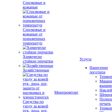
Спилковые и
кожаные
Спилковые и
кожаные от
пониженных
температур
Химическе
Услуги
стойкие перчатки
Нанесение
Хозяйственные
логотипа
Термоп
Машин
вышив
Накле
Минпромторг
Шевро
Полноц
Средства по
печать
уходу за кожей
Термоп
рук, лица, ног,