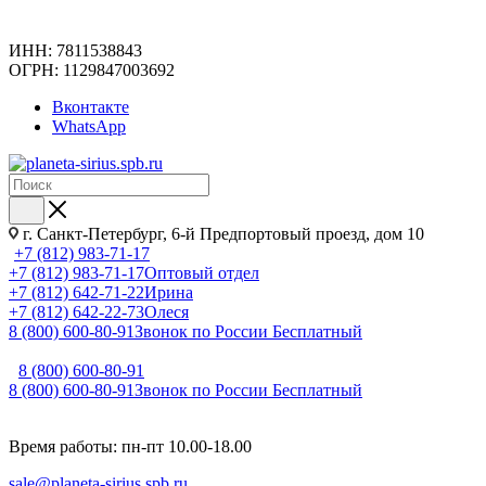
ИНН: 7811538843
ОГРН: 1129847003692
Вконтакте
WhatsApp
г. Санкт-Петербург, 6-й Предпортовый проезд, дом 10
+7 (812) 983-71-17
+7 (812) 983-71-17
Оптовый отдел
+7 (812) 642-71-22
Ирина
+7 (812) 642-22-73
Олеся
8 (800) 600-80-91
Звонок по России Бесплатный
8 (800) 600-80-91
8 (800) 600-80-91
Звонок по России Бесплатный
Время работы: пн-пт 10.00-18.00
sale@planeta-sirius.spb.ru