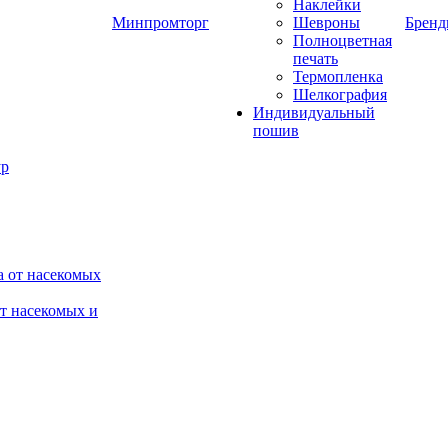
Наклейки
Минпромторг
Шевроны
Брен
Полноцветная
печать
Термопленка
Шелкография
Индивидуальный
пошив
от насекомых и