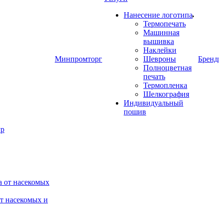
Нанесение логотипа
Термопечать
Машинная
вышивка
Наклейки
Минпромторг
Шевроны
Брен
Полноцветная
печать
Термопленка
Шелкография
Индивидуальный
пошив
от насекомых и