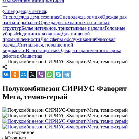
заключением Минпромторга
—
Спецодежда летняя
Спецодежда демисезонная
Спецодежда зимняя
Одежда для
охоты и рыбалки
Одежда для охранных и силовых
структур
Белье нательное, трикотажные изделия
Головные
уборы
Медицинская одежда
Для пищевой
промышленности
Для сферы обслуживания
Флисовая
одежда
Сигнальная, повышенной
видимости
Влагозащитная
Одежда ограниченного срока
действия
Защитная
—
Полукомбинезон СИРИУС-Фаворит-Мега, темно-серый
Полукомбинезон СИРИУС-Фаворит-
Мега, темно-серый
В избранное
Сравнить