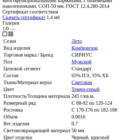
многофункциональными карманами, с объемными
наколенниками. СОП-50 мм. ГОСТ 12.4.280-2014
Сертификат соответствия
Скачать сертификат
1,4 мб
Галерея
1/0
—
Сезон
Лето
Вид изделия
Комбинезон
Торговая марка / Бренд
СИРИУС
Пол
Мужской
Ценовой сегмент
Стандарт
Состав
65% ПЭ, 35% ХБ
Ткань/Материал верха
Смесовая
Цвет
Темно-серый
Плотность/Толщина материала
245 г/кв.м.
Размерный ряд
С 88-92 по 120-124
Ростовка
С 170-176 по 182-188
Объем
0.0016
Вес изделия
0.7
Световозвращающий материал
50 мм
Цвет отделки
Черный, красный