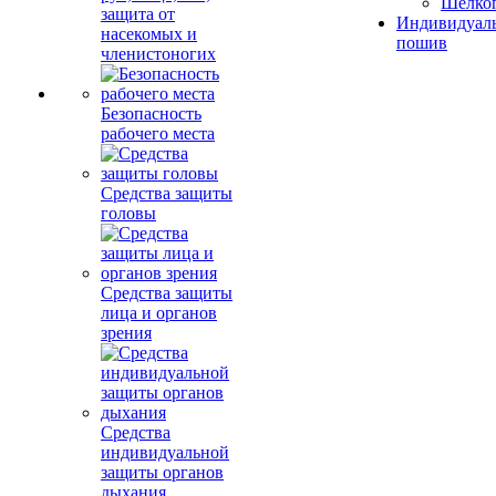
Шелко
защита от
Индивидуал
насекомых и
пошив
членистоногих
Безопасность
рабочего места
Средства защиты
головы
Средства защиты
лица и органов
зрения
Средства
индивидуальной
защиты органов
дыхания