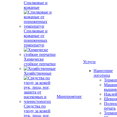
Спилковые и
кожаные
Спилковые и
кожаные от
пониженных
температур
Химическе
Услуги
стойкие перчатки
Нанесение
Хозяйственные
логотипа
Термоп
Машин
вышив
Накле
Минпромторг
Шевро
Полноц
Средства по
печать
уходу за кожей
Термоп
рук, лица, ног,