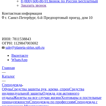
8 (800) 600-80-91
Звонок по России Бесплатный
Заказать звонок
Контактная информация
г. Санкт-Петербург, 6-й Предпортовый проезд, дом 10
ИНН: 7811538843
ОГРН: 1129847003692
sale@planeta-sirius.spb.ru
Вконтакте
WhatsApp
Главная
—
Каталог
—
Спецодежда
Обувь
Средства защиты рук, крема, спреи
Средства
индивидуальной защиты
Одежда для активного
отдыха
Жилеты на все случаи жизни
Хозтовары и постельные
принадлежности
Спецодежда по профессиям
Спецодежда с