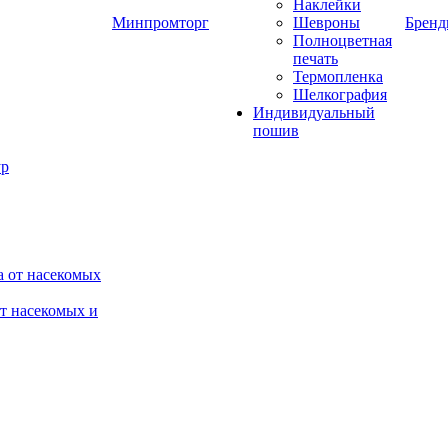
Наклейки
Минпромторг
Шевроны
Брен
Полноцветная
печать
Термопленка
Шелкография
Индивидуальный
пошив
от насекомых и