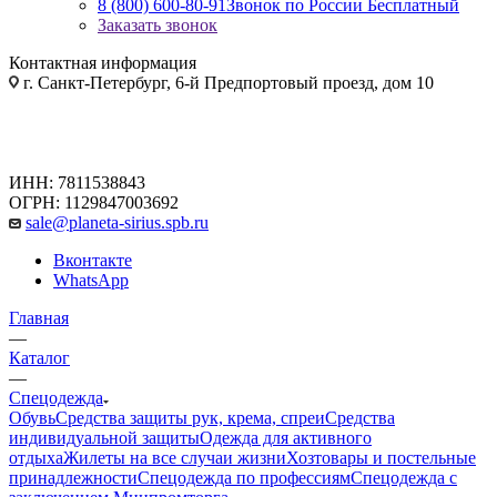
8 (800) 600-80-91
Звонок по России Бесплатный
Заказать звонок
Контактная информация
г. Санкт-Петербург, 6-й Предпортовый проезд, дом 10
ИНН: 7811538843
ОГРН: 1129847003692
sale@planeta-sirius.spb.ru
Вконтакте
WhatsApp
Главная
—
Каталог
—
Спецодежда
Обувь
Средства защиты рук, крема, спреи
Средства
индивидуальной защиты
Одежда для активного
отдыха
Жилеты на все случаи жизни
Хозтовары и постельные
принадлежности
Спецодежда по профессиям
Спецодежда с