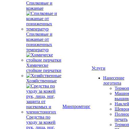
Спилковые и
кожаные
Спилковые и
кожаные от
пониженных
температур
Химическе
Услуги
стойкие перчатки
Нанесение
Хозяйственные
логотипа
Термоп
Машин
вышив
Накле
Минпромторг
Шевро
Полноц
Средства по
печать
уходу за кожей
Термоп
рук, лица, ног,