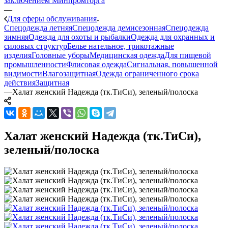
заключением Минпромторга
—
Для сферы обслуживания
Спецодежда летняя
Спецодежда демисезонная
Спецодежда
зимняя
Одежда для охоты и рыбалки
Одежда для охранных и
силовых структур
Белье нательное, трикотажные
изделия
Головные уборы
Медицинская одежда
Для пищевой
промышленности
Флисовая одежда
Сигнальная, повышенной
видимости
Влагозащитная
Одежда ограниченного срока
действия
Защитная
—
Халат женский Надежда (тк.ТиСи), зеленый/полоска
Халат женский Надежда (тк.ТиСи),
зеленый/полоска