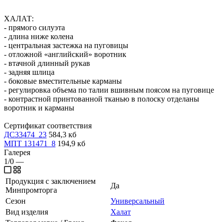
ХАЛАТ:
- прямого силуэта
- длина ниже колена
- центральная застежка на пуговицы
- отложной «английский» воротник
- втачной длинный рукав
- задняя шлица
- боковые вместительные карманы
- регулировка объема по талии вшивным поясом на пуговице
- контрастной принтованной тканью в полоску отделаны
воротник и карманы
Сертификат соответствия
ДС33474_23
584,3 кб
МПТ 131471_8
194,9 кб
Галерея
1/0
—
Продукция с заключением
Да
Минпромторга
Сезон
Универсальный
Вид изделия
Халат