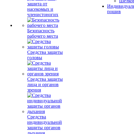
Шелко
защита от
Индивидуал
насекомых и
пошив
членистоногих
Безопасность
рабочего места
Средства защиты
головы
Средства защиты
лица и органов
зрения
Средства
индивидуальной
защиты органов
дыхания