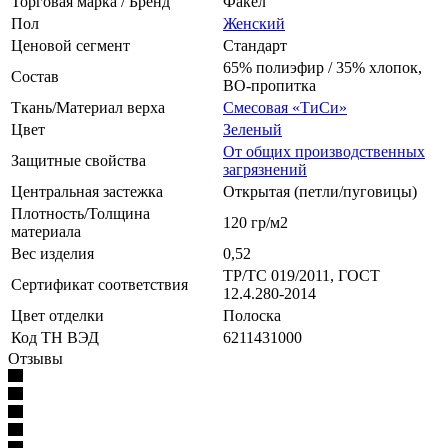
Торговая марка / Бренд
Факел
Пол
Женский
Ценовой сегмент
Стандарт
65% полиэфир / 35% хлопок,
Состав
ВО-пропитка
Ткань/Материал верха
Смесовая «ТиСи»
Цвет
Зеленый
От общих производственных
Защитные свойства
загрязнений
Центральная застежка
Открытая (петли/пуговицы)
Плотность/Толщина
120 гр/м2
материала
Вес изделия
0,52
ТР/ТС 019/2011, ГОСТ
Сертификат соответствия
12.4.280-2014
Цвет отделки
Полоска
Код ТН ВЭД
6211431000
Отзывы