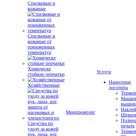
Спилковые и
кожаные
Спилковые и
кожаные от
пониженных
температур
Химическе
Услуги
стойкие перчатки
Нанесение
Хозяйственные
логотипа
Термоп
Машин
вышив
Накле
Минпромторг
Шевро
Полноц
Средства по
печать
уходу за кожей
Термоп
рук, лица, ног,