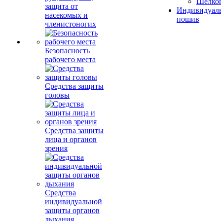
Шелко
защита от
Индивидуал
насекомых и
пошив
членистоногих
Безопасность
рабочего места
Средства защиты
головы
Средства защиты
лица и органов
зрения
Средства
индивидуальной
защиты органов
дыхания