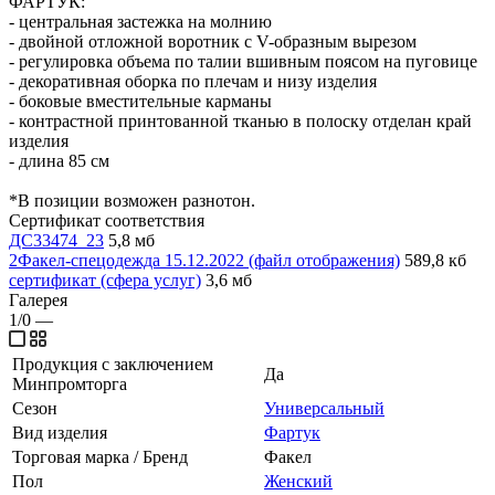
ФАРТУК:
- центральная застежка на молнию
- двойной отложной воротник с V-образным вырезом
- регулировка объема по талии вшивным поясом на пуговице
- декоративная оборка по плечам и низу изделия
- боковые вместительные карманы
- контрастной принтованной тканью в полоску отделан край
изделия
- длина 85 см
*В позиции возможен разнотон.
Сертификат соответствия
ДС33474_23
5,8 мб
2Факел-спецодежда 15.12.2022 (файл отображения)
589,8 кб
сертификат (сфера услуг)
3,6 мб
Галерея
1/0
—
Продукция с заключением
Да
Минпромторга
Сезон
Универсальный
Вид изделия
Фартук
Торговая марка / Бренд
Факел
Пол
Женский