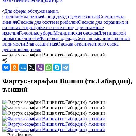
заключением Минпромторга
—
Для сферы обслуживания
Спецодежда летняя
Спецодежда демисезонная
Спецодежда
зимняя
Одежда для охоты и рыбалки
Одежда для охранных и
силовых структур
Белье нательное, трикотажные
изделия
Головные уборы
Медицинская одежда
Для пищевой
промышленности
Флисовая одежда
Сигнальная, повышенной
видимости
Влагозащитная
Одежда ограниченного срока
действия
Защитная
—
Фартук-сарафан Вишня (тк.Габардин), т.синий
Фартук-сарафан Вишня (тк.Габардин),
т.синий
В избранное