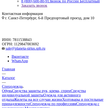
8 (800) 600-80-91
Звонок по России Бесплатный
Заказать звонок
Контактная информация
г. Санкт-Петербург, 6-й Предпортовый проезд, дом 10
ИНН: 7811538843
ОГРН: 1129847003692
sale@planeta-sirius.spb.ru
Вконтакте
WhatsApp
Главная
—
Каталог
—
Спецодежда
Обувь
Средства защиты рук, крема, спреи
Средства
индивидуальной защиты
Одежда для активного
отдыха
Жилеты на все случаи жизни
Хозтовары и постельные
принадлежности
Спецодежда по профессиям
Спецодежда с