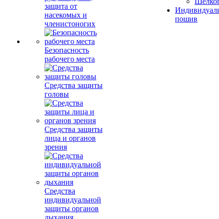
Шелко
защита от
Индивидуал
насекомых и
пошив
членистоногих
Безопасность
рабочего места
Средства защиты
головы
Средства защиты
лица и органов
зрения
Средства
индивидуальной
защиты органов
дыхания