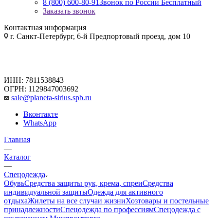
8 (800) 600-80-91
Звонок по России Бесплатный
Заказать звонок
Контактная информация
г. Санкт-Петербург, 6-й Предпортовый проезд, дом 10
ИНН: 7811538843
ОГРН: 1129847003692
sale@planeta-sirius.spb.ru
Вконтакте
WhatsApp
Главная
—
Каталог
—
Спецодежда
Обувь
Средства защиты рук, крема, спреи
Средства
индивидуальной защиты
Одежда для активного
отдыха
Жилеты на все случаи жизни
Хозтовары и постельные
принадлежности
Спецодежда по профессиям
Спецодежда с