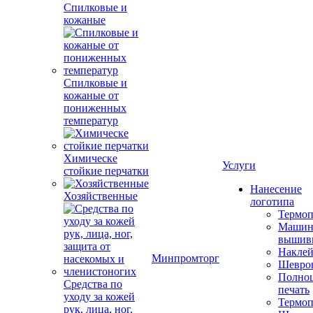
Спилковые и
кожаные
Спилковые и
кожаные от
пониженных
температур
Химическе
Услуги
стойкие перчатки
Нанесение
Хозяйственные
логотипа
Термоп
Машин
вышив
Накле
Минпромторг
Шевро
Полноц
Средства по
печать
уходу за кожей
Термоп
рук, лица, ног,