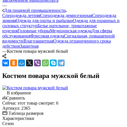
заключением Минпромторга
—
Для пищевой промышленности
Спецодежда летняя
Спецодежда демисезонная
Спецодежда
зимняя
Одежда для охоты и рыбалки
Одежда для охранных и
силовых структур
Белье нательное, трикотажные
изделия
Головные уборы
Медицинская одежда
Для сферы
обслуживания
Флисовая одежда
Сигнальная, повышенной
видимости
Влагозащитная
Одежда ограниченного срока
действия
Защитная
—
Костюм повара мужской белый
Костюм повара мужской белый
В избранное
Сравнить
Сейчас этот товар смотрят:
6
Артикул:
2365
Таблица размеров
Характеристики
Сезон