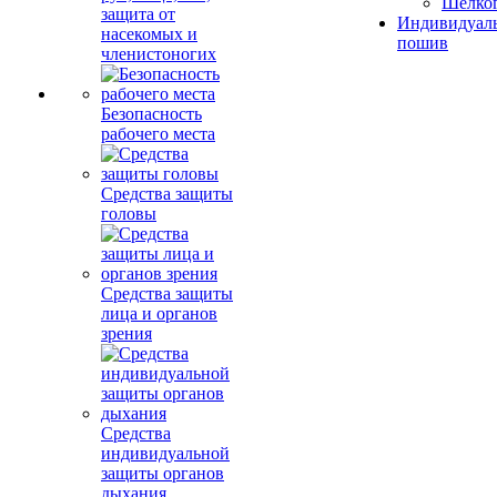
Шелко
защита от
Индивидуал
насекомых и
пошив
членистоногих
Безопасность
рабочего места
Средства защиты
головы
Средства защиты
лица и органов
зрения
Средства
индивидуальной
защиты органов
дыхания