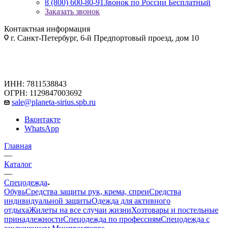
8 (800) 600-80-91
Звонок по России Бесплатный
Заказать звонок
Контактная информация
г. Санкт-Петербург, 6-й Предпортовый проезд, дом 10
ИНН: 7811538843
ОГРН: 1129847003692
sale@planeta-sirius.spb.ru
Вконтакте
WhatsApp
Главная
—
Каталог
—
Спецодежда
Обувь
Средства защиты рук, крема, спреи
Средства
индивидуальной защиты
Одежда для активного
отдыха
Жилеты на все случаи жизни
Хозтовары и постельные
принадлежности
Спецодежда по профессиям
Спецодежда с