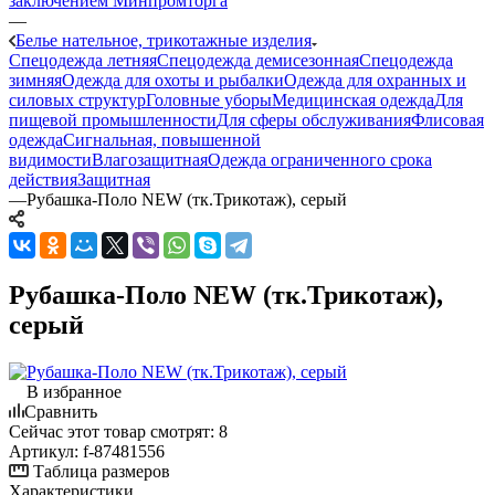
заключением Минпромторга
—
Белье нательное, трикотажные изделия
Спецодежда летняя
Спецодежда демисезонная
Спецодежда
зимняя
Одежда для охоты и рыбалки
Одежда для охранных и
силовых структур
Головные уборы
Медицинская одежда
Для
пищевой промышленности
Для сферы обслуживания
Флисовая
одежда
Сигнальная, повышенной
видимости
Влагозащитная
Одежда ограниченного срока
действия
Защитная
—
Рубашка-Поло NEW (тк.Трикотаж), серый
Рубашка-Поло NEW (тк.Трикотаж),
серый
В избранное
Сравнить
Сейчас этот товар смотрят:
8
Артикул:
f-87481556
Таблица размеров
Характеристики