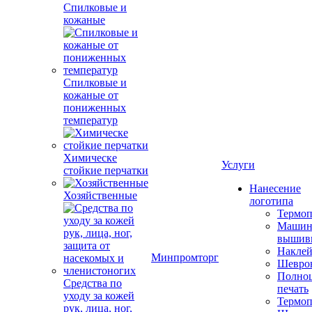
Спилковые и
кожаные
Спилковые и
кожаные от
пониженных
температур
Химическе
Услуги
стойкие перчатки
Нанесение
Хозяйственные
логотипа
Термоп
Машин
вышив
Накле
Минпромторг
Шевро
Полноц
Средства по
печать
уходу за кожей
Термоп
рук, лица, ног,