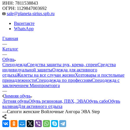
ИНН: 7811538843
ОГРН: 1129847003692
sale@planeta-sirius.spb.ru
Вконтакте
WhatsApp
Главная
—
Каталог
—
Обувь
Спецодежда
Средства защиты рук, крема, спреи
Средства
индивидуальной защиты
Одежда для активного
отдыха
Жилеты на все случаи жизни
Хозтовары и постельные
принадлежности
Спецодежда по профессиям
Спецодежда с
заключением Минпромторга
—
Зимняя обувь
Летняя обувь
Обувь резиновая, ПВХ, ЭВА
Обувь сабо
Обувь
валяная
Для активного отдыха
—
Сапоги женские Войлочные Ангора ЭВА Step