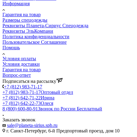
Информация
Гарантия на товар
Размеры спецодежды
Реквизиты Планета-Сириус Спецодежда
Реквизиты ЭльКомпани
Политика конфиденциальности
Пользовательское Соглашение
Помощь
Условия оплаты
Условия доставки
Гарантия на товар
Вопрос-ответ
Подписаться на рассылку
+7 (812) 983-71-17
+7 (812) 983-71-17
Оптовый отдел
+7 (812) 642-71-22
Ирина
+7 (812) 642-22-73
Олеся
8 (800) 600-80-91
Звонок по России Бесплатный
Заказать звонок
sale@planeta-sirius.spb.ru
г. Санкт-Петербург, 6-й Предпортовый проезд, дом 10