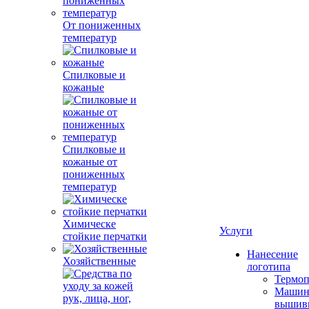
От пониженных
температур
Спилковые и
кожаные
Спилковые и
кожаные от
пониженных
температур
Химическе
Услуги
стойкие перчатки
Нанесение
Хозяйственные
логотипа
Термоп
Машин
вышив