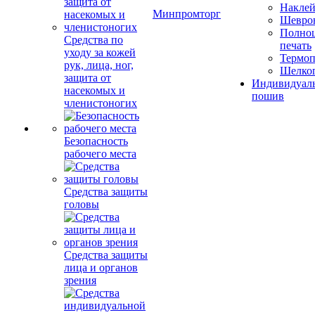
Накле
Минпромторг
Шевро
Полноц
Средства по
печать
уходу за кожей
Термоп
рук, лица, ног,
Шелко
защита от
Индивидуал
насекомых и
пошив
членистоногих
Безопасность
рабочего места
Средства защиты
головы
Средства защиты
лица и органов
зрения