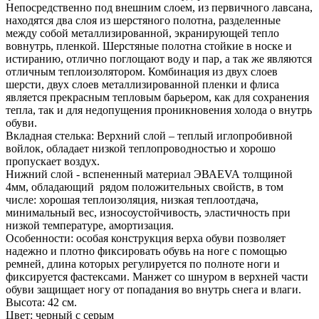
Непосредственно под внешним слоем, из первичного лавсана,
находятся два слоя из шерстяного полотна, разделенные
между собой металлизированной, экранирующей тепло
вовнутрь, пленкой. Шерстяные полотна стойкие в носке и
истиранию, отлично поглощают воду и пар, а так же являются
отличным теплоизолятором. Комбинация из двух слоев
шерсти, двух слоев металлизированной пленки и флиса
является прекрасным тепловым барьером, как для сохранения
тепла, так и для недопущения проникновения холода о внутрь
обуви.
Вкладная стелька: Верхний слой – теплый иглопробивной
войлок, обладает низкой теплопроводностью и хорошо
пропускает воздух.
Нижний слой - вспененный материал ЭВАEVA толщиной
4мм, обладающий рядом положительных свойств, в том
числе: хорошая теплоизоляция, низкая теплоотдача,
минимальный вес, износоустойчивость, эластичность при
низкой температуре, амортизация.
Особенности: особая конструкция верха обуви позволяет
надежно и плотно фиксировать обувь на ноге с помощью
ремней, длина которых регулируется по полноте ноги и
фиксируется фастексами. Манжет со шнуром в верхней части
обуви защищает ногу от попадания во внутрь снега и влаги.
Высота: 42 см.
Цвет: черный с серым