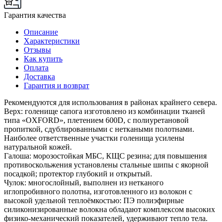
Гарантия качества
Описание
Характеристики
Отзывы
Как купить
Оплата
Доставка
Гарантия и возврат
Рекомендуются для использования в районах крайнего севера.
Верх: голенище сапога изготовлено из комбинации тканей
типа «OXFORD», плетением 600D, с полиуретановой
пропиткой, сдублированными с неткаными полотнами.
Наиболее ответственные участки голенища усилены
натуральной кожей.
Галоша: морозостойкая МБС, КЩС резина; для повышения
противоскольжения установлены стальные шипы с якорной
посадкой; протектор глубокий и открытый.
Чулок: многослойный, выполнен из нетканого
иглопробивного полотна, изготовленного из волокон с
высокой удельной теплоёмкостью: ПЭ полиэфирные
силиконизированные волокна обладают комплексом высоких
физико-механический показателей, удерживают тепло тела.