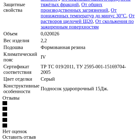
Защитные
тяжёлых фракций
,
От общих
свойства
производственных загрязнений
,
От
пониженных температур до минус 30°С
,
От
растворов щелочей Щ20
,
От скольжения по
зажиренным поверхностям
Объем
0,020026
Вес изделия
2,2
Подошва
Формованная резина
Климатический
IV
пояс
Сертификат
ТР ТС 019/2011, ТУ 2595-001-15169704-
соответствия
2005
Цвет отделки
Серый
Конструктивные
Подносок ударопрочный 15Дж.
особенности
Отзывы
Нет оценок
Оставить отзыв