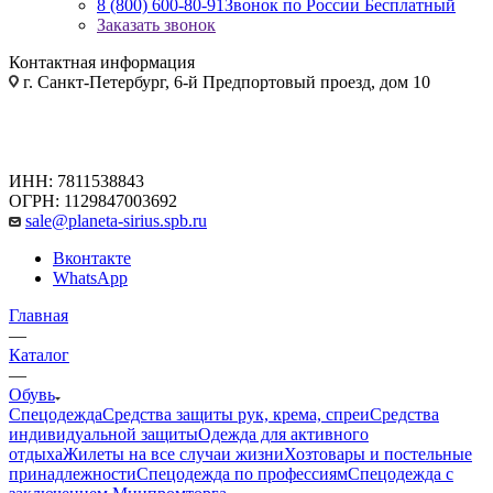
8 (800) 600-80-91
Звонок по России Бесплатный
Заказать звонок
Контактная информация
г. Санкт-Петербург, 6-й Предпортовый проезд, дом 10
ИНН: 7811538843
ОГРН: 1129847003692
sale@planeta-sirius.spb.ru
Вконтакте
WhatsApp
Главная
—
Каталог
—
Обувь
Спецодежда
Средства защиты рук, крема, спреи
Средства
индивидуальной защиты
Одежда для активного
отдыха
Жилеты на все случаи жизни
Хозтовары и постельные
принадлежности
Спецодежда по профессиям
Спецодежда с