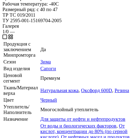
Рабочая температура: -40С
Размерный ряд: с 40 по 47
ТР ТС 019/2011
ТУ 2595-001-15169704-2005
Галерея
1/0
—
Продукция с
заключением
Да
Минпромторга
Сезон
Зима
Вид изделия
Сапоги
Ценовой
Премиум
сегмент
Ткань/Материал
Натуральная кожа
,
Оксфорд 600D
,
Резина
верха
Цвет
Черный
Утеплитель/
Многослойный утеплитель
Наполнитель
Назначение
Для защиты от нефти и нефтепродуктов
От воды и биологических факторов
,
От
кислот, концентрации до 80% (по серной
кислоте)
,
От нефтяных масел и продуктов