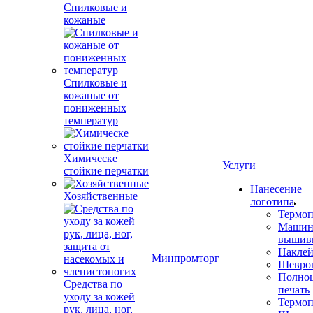
Спилковые и
кожаные
Спилковые и
кожаные от
пониженных
температур
Химическе
Услуги
стойкие перчатки
Нанесение
Хозяйственные
логотипа
Термоп
Машин
вышив
Накле
Минпромторг
Шевро
Полноц
Средства по
печать
уходу за кожей
Термоп
рук, лица, ног,