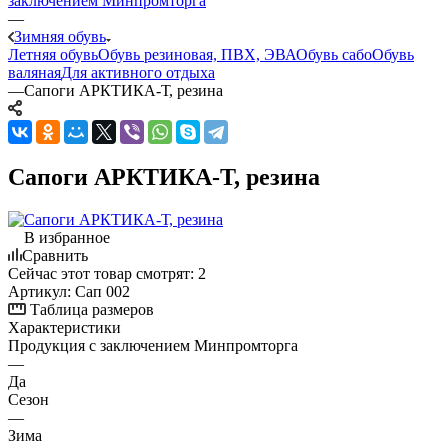
заключением Минпромторга
—
Зимняя обувь
Летняя обувь
Обувь резиновая, ПВХ, ЭВА
Обувь сабо
Обувь
валяная
Для активного отдыха
—
Сапоги АРКТИКА-Т, резина
Сапоги АРКТИКА-Т, резина
В избранное
Сравнить
Сейчас этот товар смотрят:
2
Артикул:
Сап 002
Таблица размеров
Характеристики
Продукция с заключением Минпромторга
—
Да
Сезон
—
Зима