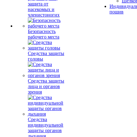
Шелко
защита от
Индивидуал
насекомых и
пошив
членистоногих
Безопасность
рабочего места
Средства защиты
головы
Средства защиты
лица и органов
зрения
Средства
индивидуальной
защиты органов
дыхания