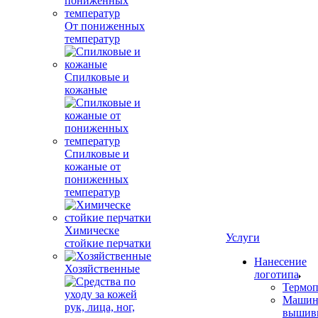
От пониженных
температур
Спилковые и
кожаные
Спилковые и
кожаные от
пониженных
температур
Химическе
Услуги
стойкие перчатки
Нанесение
Хозяйственные
логотипа
Термоп
Машин
вышив