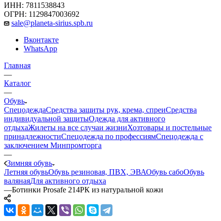
ИНН: 7811538843
ОГРН: 1129847003692
sale@planeta-sirius.spb.ru
Вконтакте
WhatsApp
Главная
—
Каталог
—
Обувь
Спецодежда
Средства защиты рук, крема, спреи
Средства
индивидуальной защиты
Одежда для активного
отдыха
Жилеты на все случаи жизни
Хозтовары и постельные
принадлежности
Спецодежда по профессиям
Спецодежда с
заключением Минпромторга
—
Зимняя обувь
Летняя обувь
Обувь резиновая, ПВХ, ЭВА
Обувь сабо
Обувь
валяная
Для активного отдыха
—
Ботинки Prosafe 214РК из натуральной кожи