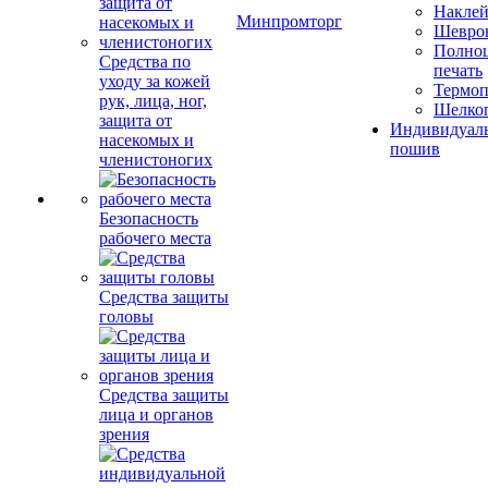
Накле
Минпромторг
Шевро
Полноц
Средства по
печать
уходу за кожей
Термоп
рук, лица, ног,
Шелко
защита от
Индивидуал
насекомых и
пошив
членистоногих
Безопасность
рабочего места
Средства защиты
головы
Средства защиты
лица и органов
зрения