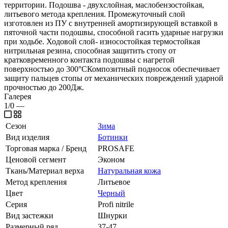
территории. Подошва - двухслойная, маслобензостойкая,
литьевого метода крепления. Промежуточный слой
изготовлен из ПУ с внутренней амортизирующей вставкой в
пяточной части подошвы, способной гасить ударные нагрузки
при ходьбе. Ходовой слой- износостойкая термостойкая
нитрильная резина, способная защитить стопу от
кратковременного контакта подошвы с нагретой
поверхностью до 300°СКомпозитный подносок обеспечивает
защиту пальцев стопы от механических повреждений ударной
прочностью до 200Дж.
Галерея
1/0
—
Сезон
Зима
Вид изделия
Ботинки
Торговая марка / Бренд
PROSAFE
Ценовой сегмент
Эконом
Ткань/Материал верха
Натуральная кожа
Метод крепления
Литьевое
Цвет
Черный
Серия
Profi nitrile
Вид застежки
Шнурки
Размерный ряд
37-47