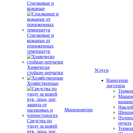
Спилковые и
кожаные
Спилковые и
кожаные от
пониженных
температур
Химическе
Услуги
стойкие перчатки
Нанесение
Хозяйственные
логотипа
Термоп
Машин
вышив
Накле
Минпромторг
Шевро
Полноц
Средства по
печать
уходу за кожей
Термоп
рук, лица, ног,