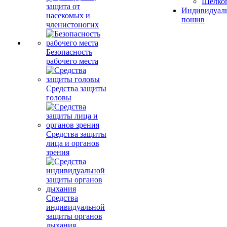
Шелко
защита от
Индивидуал
насекомых и
пошив
членистоногих
Безопасность
рабочего места
Средства защиты
головы
Средства защиты
лица и органов
зрения
Средства
индивидуальной
защиты органов
дыхания