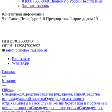
8 (800) 600-80-91
Звонок по России Бесплатный
Заказать звонок
Контактная информация
г. Санкт-Петербург, 6-й Предпортовый проезд, дом 10
ИНН: 7811538843
ОГРН: 1129847003692
sale@planeta-sirius.spb.ru
Вконтакте
WhatsApp
Главная
—
Каталог
—
Обувь
Спецодежда
Средства защиты рук, крема, спреи
Средства
индивидуальной защиты
Одежда для активного
отдыха
Жилеты на все случаи жизни
Хозтовары и постельные
принадлежности
Спецодежда по профессиям
Спецодежда с