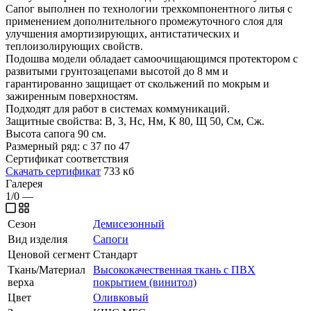
Сапог выполнен по технологии трехкомпонентного литья с
применением дополнительного промежуточного слоя для
улучшения амортизирующих, антистатических и
теплоизолирующих свойств.
Подошва модели обладает самоочищающимся протектором с
развитыми грунтозацепами высотой до 8 мм и
гарантированно защищает от скольжений по мокрым и
зажиренным поверхностям.
Подходят для работ в системах коммуникаций.
Защитные свойства: В, З, Нс, Нм, К 80, Щ 50, См, Сж.
Высота сапога 90 см.
Размерный ряд: с 37 по 47
Сертификат соответствия
Скачать сертификат
733 кб
Галерея
1/0
—
Сезон
Демисезонный
Вид изделия
Сапоги
Ценовой сегмент
Стандарт
Ткань/Материал
Высококачественная ткань с ПВХ
верха
покрытием (винитол)
Цвет
Оливковый