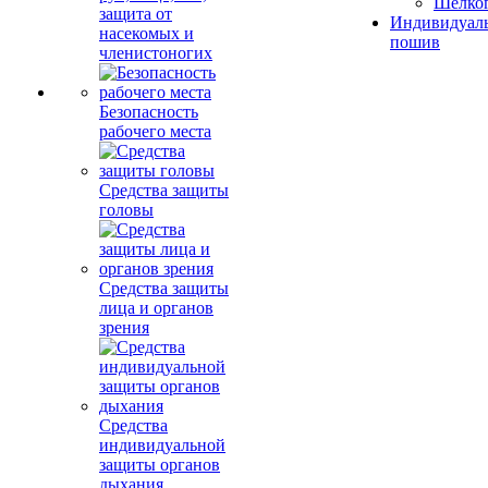
Шелко
защита от
Индивидуал
насекомых и
пошив
членистоногих
Безопасность
рабочего места
Средства защиты
головы
Средства защиты
лица и органов
зрения
Средства
индивидуальной
защиты органов
дыхания