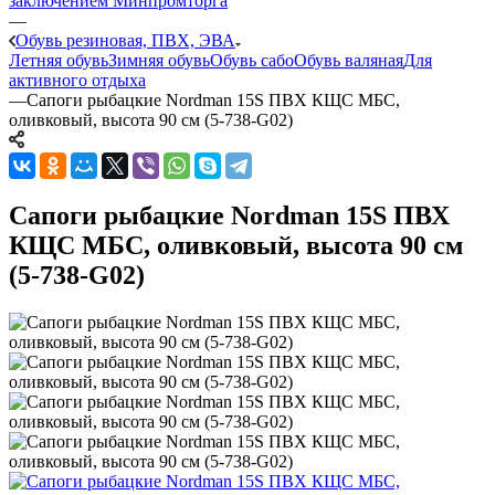
заключением Минпромторга
—
Обувь резиновая, ПВХ, ЭВА
Летняя обувь
Зимняя обувь
Обувь сабо
Обувь валяная
Для
активного отдыха
—
Сапоги рыбацкие Nordman 15S ПВХ КЩС МБС,
оливковый, высота 90 см (5-738-G02)
Сапоги рыбацкие Nordman 15S ПВХ
КЩС МБС, оливковый, высота 90 см
(5-738-G02)