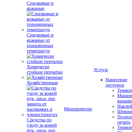
Спилковые и
кожаные
Спилковые и
кожаные от
пониженных
температур
Химическе
Услуги
стойкие перчатки
Нанесение
Хозяйственные
логотипа
Термоп
Машин
вышив
Накле
Минпромторг
Шевро
Полноц
Средства по
печать
уходу за кожей
Термоп
рук, лица, ног,