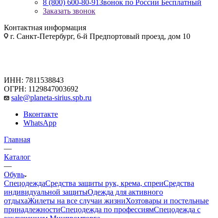
8 (800) 600-80-91
Звонок по России Бесплатный
Заказать звонок
Контактная информация
г. Санкт-Петербург, 6-й Предпортовый проезд, дом 10
ИНН: 7811538843
ОГРН: 1129847003692
sale@planeta-sirius.spb.ru
Вконтакте
WhatsApp
Главная
—
Каталог
—
Обувь
Спецодежда
Средства защиты рук, крема, спреи
Средства
индивидуальной защиты
Одежда для активного
отдыха
Жилеты на все случаи жизни
Хозтовары и постельные
принадлежности
Спецодежда по профессиям
Спецодежда с