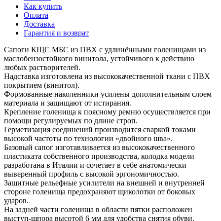
Как купить
Оплата
Доставка
Гарантия и возврат
Сапоги КЩС МБС из ПВХ с удлинёнными голенищами из
маслобензостойкого винитола, устойчивого к действию
любых растворителей.
Надставка изготовлена из высококачественной ткани с ПВХ
покрытием (винитол).
Формованные наколенники усилены дополнительным слоем
материала и защищают от истирания.
Крепление голенища к поясному ремню осуществляется при
помощи регулируемых по длине строп.
Герметизация соединений производится сваркой токами
высокой частоты по технологии «двойного шва».
Базовый сапог изготавливается из высококачественного
пластиката собственного производства, колодка модели
разработана в Италии и сочетает в себе анатомически
выверенный профиль с высокой эргономичностью.
Защитные рельефные усилители на внешней и внутренней
стороне голенища предохраняют щиколотки от боковых
ударов.
На задней части голенища в области пятки расположен
выступ-шпора высотой 6 мм для удобства снятия обуви.