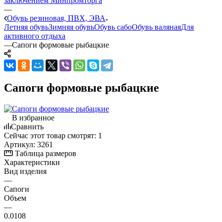
заключением Минпромторга
—
Обувь резиновая, ПВХ, ЭВА
Летняя обувь
Зимняя обувь
Обувь сабо
Обувь валяная
Для
активного отдыха
—
Сапоги формовые рыбацкие
Сапоги формовые рыбацкие
В избранное
Сравнить
Сейчас этот товар смотрят:
1
Артикул:
3261
Таблица размеров
Характеристики
Вид изделия
—
Сапоги
Объем
—
0.0108