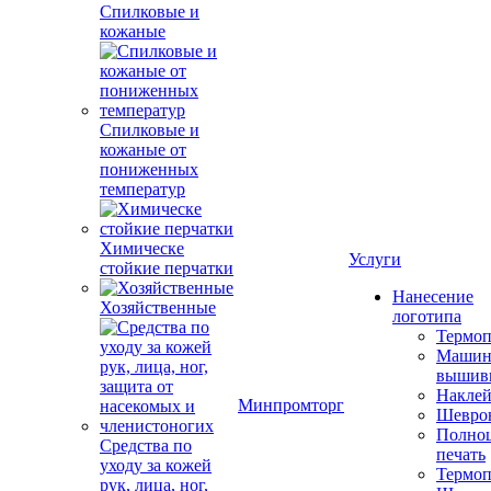
Спилковые и
кожаные
Спилковые и
кожаные от
пониженных
температур
Химическе
Услуги
стойкие перчатки
Нанесение
Хозяйственные
логотипа
Термоп
Машин
вышив
Накле
Минпромторг
Шевро
Полноц
Средства по
печать
уходу за кожей
Термоп
рук, лица, ног,