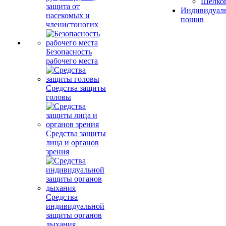
Шелко
защита от
Индивидуал
насекомых и
пошив
членистоногих
Безопасность
рабочего места
Средства защиты
головы
Средства защиты
лица и органов
зрения
Средства
индивидуальной
защиты органов
дыхания