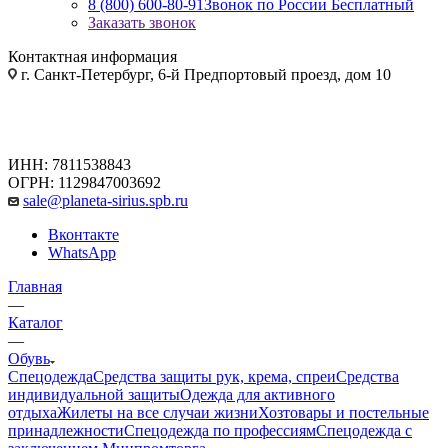
8 (800) 600-80-91
Звонок по России Бесплатный
Заказать звонок
Контактная информация
г. Санкт-Петербург, 6-й Предпортовый проезд, дом 10
ИНН: 7811538843
ОГРН: 1129847003692
sale@planeta-sirius.spb.ru
Вконтакте
WhatsApp
Главная
—
Каталог
—
Обувь
Спецодежда
Средства защиты рук, крема, спреи
Средства
индивидуальной защиты
Одежда для активного
отдыха
Жилеты на все случаи жизни
Хозтовары и постельные
принадлежности
Спецодежда по профессиям
Спецодежда с